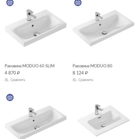
Ширина, см
модули для тумбы
—
модули для шкафчиков
ножки для ванн
Длина, см
панели для ванн
—
пеналы
Высота, см
Раковина MODUO 60 SLIM
прямоугольные ванны
Раковина MODUO 80
—
4 870
₽
8 124
₽
пьедесталы
Сравнить
Сравнить
Глубина, см
раковины в столешницу
—
раковины мебельные
раковины на столешницу
ЦВЕТ
раковины с пьедесталом
рамы для ванн