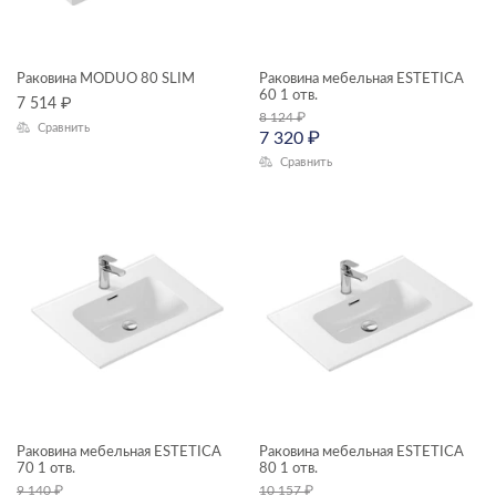
сиденья для унитазов
сифоны для ванн
Раковина MODUO 80 SLIM
Раковина мебельная ESTETICA
60 1 отв.
смесители
7 514
₽
8 124
₽
Сравнить
КОЛЛЕКЦИЯ
7 320
₽
столешницы
Сравнить
тумбы для раковин
угловые асимметричные ванны
CAMEO
унитазы подвесные
CARINA
унитазы-компакты
COLOUR
шкафчики
COMO
ESTETICA
MODUO
Раковина мебельная ESTETICA
Раковина мебельная ESTETICA
70 1 отв.
80 1 отв.
MODUO SLIM
9 140
₽
10 157
₽