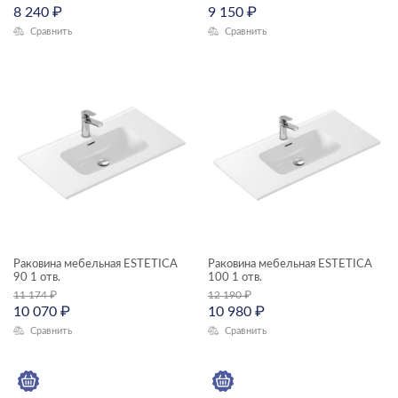
8 240
₽
9 150
₽
ACCENTO
Сравнить
Сравнить
AQUA
BLICK
BRASKO
BRASKO BLACK
CALLA
CARI
CERSANIA
Раковина мебельная ESTETICA
Раковина мебельная ESTETICA
CITY
90 1 отв.
100 1 отв.
11 174
₽
12 190
₽
CLASSIC
10 070
₽
10 980
₽
Сравнить
Сравнить
CLASSIC RIBBLE
CORNER