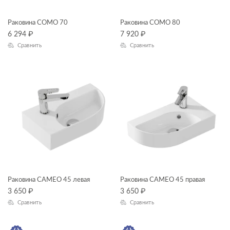
LED
Раковина COMO 70
Раковина COMO 80
LINK PRO
6 294
₽
7 920
₽
Сравнить
Сравнить
LORENA
LOUNA
MELAR
MIKA
MILLE
MONOLITH
NATURE
Раковина CAMEO 45 левая
NENO
Раковина CAMEO 45 правая
3 650
₽
3 650
₽
NIKE
Сравнить
Сравнить
ODRA