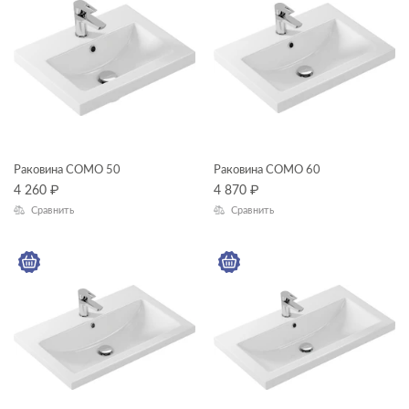
CREA
DELFI
ECLIPSE
ELIO
FERRO
Раковина COMO 50
FLAVIS
Раковина COMO 60
4 260
₽
4 870
₽
GEO
Сравнить
Сравнить
GEOMETRY
GRANTA
JOANNA
JUST
KALIOPE
LARA