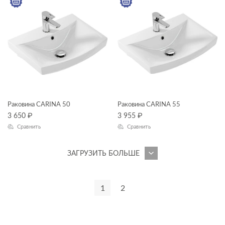
OLIVA
PARVA
PRIME
PRIME BLACK
SENSE
SMART
Раковина CARINA 50
Раковина CARINA 55
STAR
3 650
₽
3 955
₽
Сравнить
Сравнить
STONE
STREET FUSION
ЗАГРУЗИТЬ БОЛЬШЕ
TRENTO
TWINS
1
2
UNIVERSAL
VECTOR