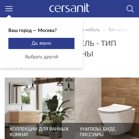
Москва
Главная
Продукты
Сантехника и мебель
Тип продукта 
Ваш город — Москва?
САНТЕХНИКА И МЕБЕЛЬ - ТИП
Да, верно
ПРОДУКТА - РАКОВИНЫ
Выбрать другой
ПОДВЕСНЫЕ
КОЛЛЕКЦИИ ДЛЯ ВАННЫХ
УНИТАЗЫ, БИДЕ,
КОМНАТ
ПИССУАРЫ