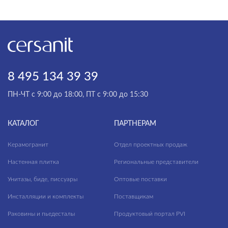
VERO
VIBE
VIRGO
VIVO
8 495 134 39 39
WISLA
ПН-ЧТ с 9:00 до 18:00, ПТ с 9:00 до 15:30
WOOD
КАТАЛОГ
ПАРТНЕРАМ
ZEN
Керамогранит
Отдел проектных продаж
Настенная плитка
Региональные представители
Унитазы, биде, писсуары
Оптовые поставки
Инсталляции и комплекты
Поставщикам
Раковины и пьедесталы
Продуктовый портал PVI