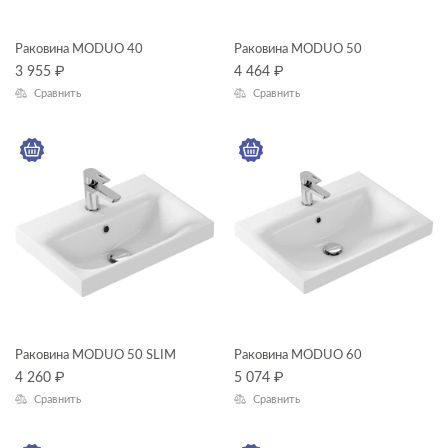
инсталяции и комплекты
Раковина MODUO 40
Раковина MODUO 50
ТИП ПРОДУКТА
Комплекты смесителей
3 955
₽
4 464
₽
Сравнить
Сравнить
мебель для ванной
смесители
раковины подвесные
унитазы, биде, писсуары
душевая система
душевой гарнитур
зеркала
зеркала-шкафчики
ЦЕНА, ₽
инсталляции
Раковина MODUO 50 SLIM
Раковина MODUO 60
кнопки для инсталляций
4 260
₽
5 074
₽
—
Сравнить
Сравнить
комплектующие для мебели
ГАБАРИТЫ
комплекты (готовые решения)