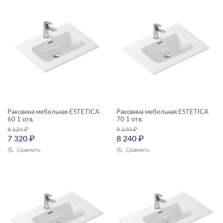
раковины и пьедесталы
ТИП ПРОДУКТА
кнопки для инсталляций
раковины мебельные
раковины подвесные
ЦЕНА, ₽
Раковина мебельная ESTETICA
Раковина мебельная ESTETICA
60 1 отв.
70 1 отв.
8 124
₽
9 140
₽
—
7 320
₽
8 240
₽
Сравнить
Сравнить
ГАБАРИТЫ
Ширина, см
—