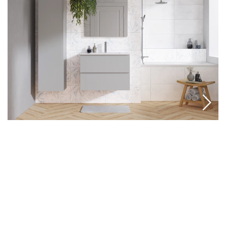
ИДЕАЛЬНАЯ ПАРА ДЛЯ ЛЮБОГО
РЕШЕНИЯ ОТ CERSANIT
Новые раковины коллекции ЭСТЕТИКА (ESTETICA)
представлены в размерах от 60 до 100 см с шагом в 10 см для
обустройства ванной комнаты любых габаритов.
Универсальная конструкция позволяет использовать их в паре
с мебельными тумбами и со столешницами.