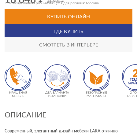
18 848
₽
21 990
₽
Рекомендованная розничная цена для региона: Москва
КУПИТЬ ОНЛАЙН
ГДЕ КУПИТЬ
СМОТРЕТЬ В ИНТЕРЬЕРЕ
КРАШЕНАЯ
ДВА ВАРИАНТА
БЕЗОПАСНЫЕ
2 Г
МЕБЕЛЬ
УСТАНОВКИ
МАТЕРИАЛЫ
ГАРА
ОПИСАНИЕ
Современный, элегантный дизайн мебели LARA отлично