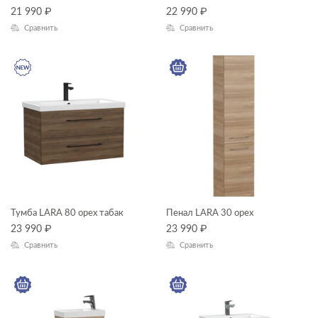
унитазы-компакты
21 990
₽
—
22 990
₽
Сравнить
Сравнить
ГАБАРИТЫ
Ширина, см
—
Длина, см
—
Высота, см
Тумба LARA 80 орех табак
Пенал LARA 30 орех
—
23 990
₽
23 990
₽
Сравнить
Сравнить
Глубина, см
—