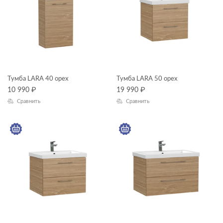
ЦВЕТ
КОЛЛЕКЦИЯ
LARA
Тумба LARA 40 орех
Тумба LARA 50 орех
10 990
₽
19 990
₽
Сравнить
Сравнить