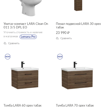
душевое оборудование
мебель для ванной
смесители
Унитаз-компакт LARA Clean On
Пенал подвесной LARA 30 орех
011 3/5 DPL EO
табак
унитазы, биде, писсуары
Уточнить стоимость и наличие
23 990
₽
ТИП ПРОДУКТА
в магазинах
Lemana Pro
Сравнить
Сравнить
душевая система
душевой гарнитур
пеналы
прямоугольные ванны
смесители
ЦЕНА, ₽
тумбы для раковин
Тумба LARA 60 орех табак
Тумба LARA 70 орех табак