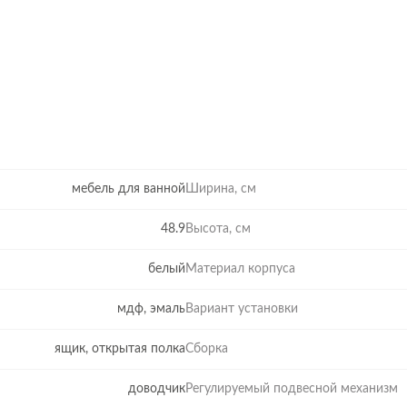
мебель для ванной
Ширина, см
48.9
Высота, см
белый
Материал корпуса
мдф, эмаль
Вариант установки
ящик, открытая полка
Сборка
доводчик
Регулируемый подвесной механизм