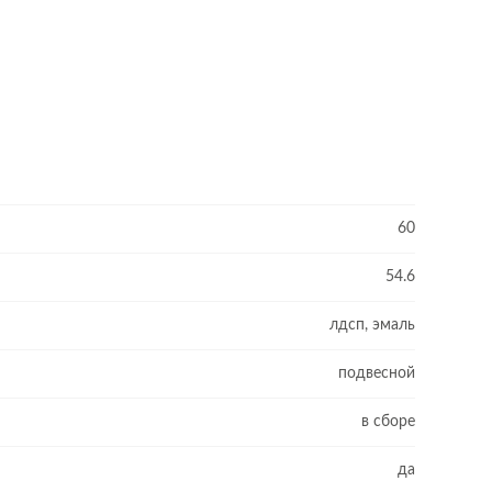
60
54.6
лдсп, эмаль
подвесной
в сборе
да