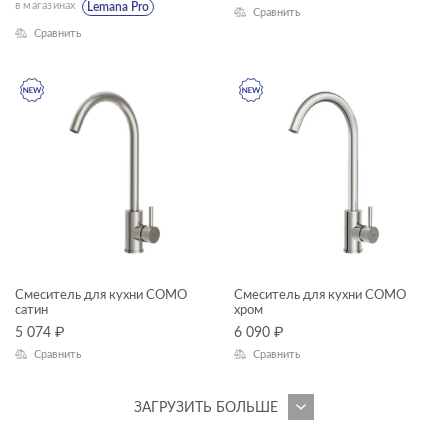
в магазинах
Lemana Pro
Сравнить
PRIME
Сравнить
PRIME BLACK
SENSE
SMART
STAR
STONE
STREET FUSION
TRENTO
Смеситель для кухни COMO
Смеситель для кухни COMO
TWINS
сатин
хром
5 074
₽
6 090
₽
UNIVERSAL
Сравнить
Сравнить
VECTOR
ЗАГРУЗИТЬ БОЛЬШЕ
VERO
VIBE