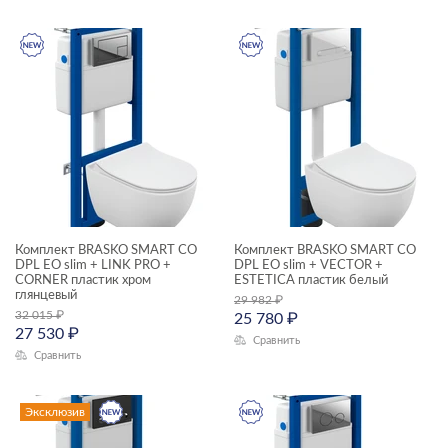
раковины и пьедесталы
смесители
душевая система
унитазы, биде, писсуары
душевой гарнитур
зеркала
зеркала-шкафчики
инсталляции
Комплект BRASKO SMART CO
Комплект BRASKO SMART CO
DPL EO slim + LINK PRO +
ЦЕНА, ₽
DPL EO slim + VECTOR +
кнопки для инсталляций
CORNER пластик хром
ESTETICA пластик белый
глянцевый
29 982
₽
комплектующие для мебели
—
32 015
₽
25 780
₽
27 530
₽
комплекты (готовые решения)
Сравнить
Сравнить
ГАБАРИТЫ
модули для тумбы
Ширина, см
Эксклюзив
модули для шкафчиков
—