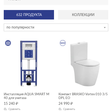
АССОРТИМЕНТ
632 ПРОДУКТА
КОЛЛЕКЦИИ
новинка
по популярности
эксклюзив
КАТЕГОРИЯ
акриловые ванны
душевое оборудование
инсталляции и комплекты
инсталяции и комплекты
Инсталляция AQUA SMART M
Компакт BRASKO Vortex 010 3/5
40 для унитаза
DPL EO
Комплекты смесителей
15 240
₽
24 990
₽
Сравнить
Сравнить
ТИП ПРОДУКТА
мебель для ванной