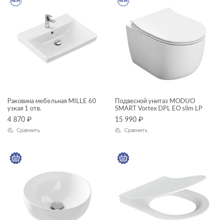
FERRO
FLAVIS
GEO
GEOMETRY
GRANTA
JOANNA
Раковина мебельная MILLE 60
Подвесной унитаз MODUO
узкая 1 отв.
SMART Vortex DPL EO slim LP
JUST
4 870
₽
15 990
₽
KALIOPE
Сравнить
Сравнить
LARA
LED
LINK PRO
LORENA
LOUNA