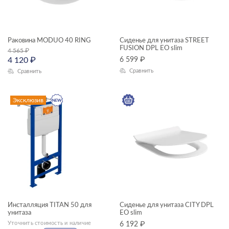
MELAR
MIKA
Раковина MODUO 40 RING
Сиденье для унитаза STREET
FUSION DPL EO slim
4 565
₽
MILLE
4 120
₽
6 599
₽
MODUO
Сравнить
Сравнить
MODUO SLIM
Эксклюзив
MONOLITH
NATURE
NENO
NIKE
ODRA
OLIVA
Инсталляция TITAN 50 для
Сиденье для унитаза CITY DPL
унитаза
EO slim
PARVA
Уточнить стоимость и наличие
6 192
₽