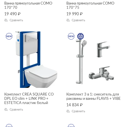
Ванна прямоугольная COMO
Ванна прямоугольная COMO
CERSANIA
170*70
170*75
19 490
₽
19 990
₽
CITY
Сравнить
Сравнить
CLASSIC
CLASSIC RIBBLE
COLOUR
COMO
CORNER
CREA
DELFI
Комплект CREA SQUARE CO
Комплект 3 в 1: смеситель для
DPL EO slim + LINK PRO +
раковины и ванны FLAVIS + VIBE
ECLIPSE
ESTETICA пластик белый
14 834
₽
ELIO
Сравнить
Сравнить
ESTETICA