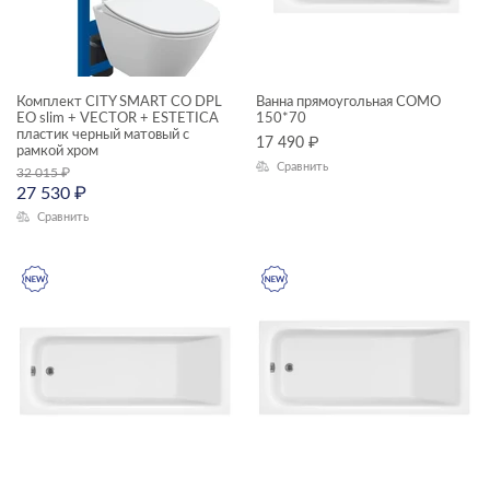
смесители
КОЛЛЕКЦИЯ
столешницы
Комплект CITY SMART CO DPL
тумбы для раковин
Ванна прямоугольная COMO
EO slim + VECTOR + ESTETICA
150*70
пластик черный матовый с
угловые асимметричные ванны
17 490
₽
рамкой хром
ACCENTO
Сравнить
32 015
₽
унитазы подвесные
27 530
₽
AQUA
Сравнить
унитазы-компакты
BLICK
шкафчики
BRASKO
BRASKO BLACK
CALLA
CAMEO
CARI
CARINA