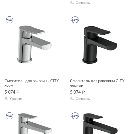
инсталляции
Сравнить
—
кнопки для инсталляций
комплектующие для мебели
Длина, см
модули для тумбы
—
модули для шкафчиков
Высота, см
ножки для ванн
—
панели для ванн
Глубина, см
пеналы
Смеситель для раковины CITY
Смеситель для раковины CITY
—
хром
черный
прямоугольные ванны
5 074
₽
5 074
₽
пьедесталы
Сравнить
Сравнить
ЦВЕТ
раковины в столешницу
раковины мебельные
раковины на столешницу