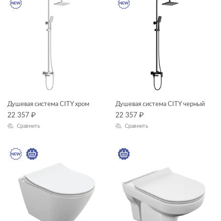
ESTETICA
FERRO
FLAVIS
GEO
GEOMETRY
GRANTA
Душевая система CITY хром
Душевая система CITY черный
JOANNA
22 357
₽
22 357
₽
Сравнить
Сравнить
JUST
KALIOPE
LARA
LED
LINK PRO
LORENA