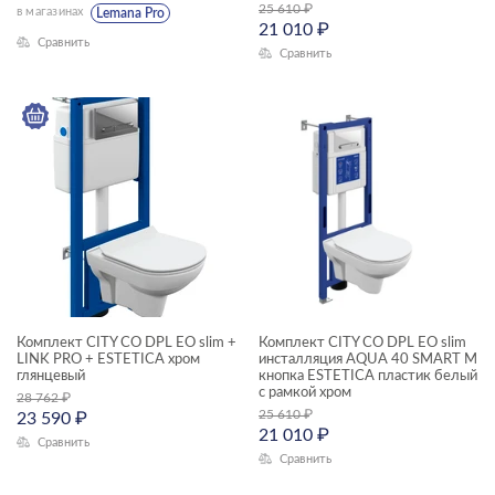
25 610
₽
в магазинах
PARVA
Lemana Pro
21 010
₽
Сравнить
PRIME
Сравнить
PRIME BLACK
SENSE
SMART
STAR
STONE
STREET FUSION
TRENTO
Комплект CITY CO DPL EO slim +
Комплект CITY CO DPL EO slim
LINK PRO + ESTETICA хром
инсталляция AQUA 40 SMART M
TWINS
глянцевый​
кнопка ESTETICA пластик белый
с рамкой хром
28 762
₽
UNIVERSAL
25 610
₽
23 590
₽
21 010
₽
Сравнить
VECTOR
Сравнить
VERO