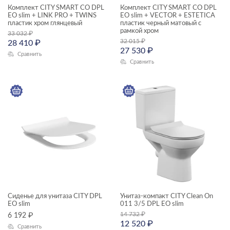
Комплект CITY SMART CO DPL
Комплект CITY SMART CO DPL
ТИП ПРОДУКТА
EO slim + LINK PRO + TWINS
EO slim + VECTOR + ESTETICA
инсталяции и комплекты
пластик хром глянцевый
пластик черный матовый с
рамкой хром
33 032
₽
Комплекты смесителей
32 015
₽
28 410
₽
27 530
₽
мебель для ванной
Сравнить
Сравнить
душевая система
раковины и пьедесталы
комплекты (готовые решения)
сиденья для унитазов
смесители
унитазы подвесные
ЦЕНА, ₽
унитазы-компакты
душевой гарнитур
—
зеркала
Сиденье для унитаза CITY DPL
Унитаз-компакт CITY Clean On
EO slim
011 3/5 DPL EO slim
ГАБАРИТЫ
зеркала-шкафчики
14 732
₽
6 192
₽
12 520
₽
Ширина, см
Сравнить