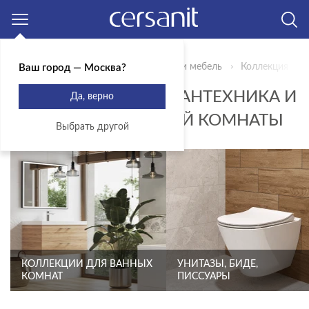
Москва
Главная
Продукты
Сантехника и мебель
Коллекция CIT
Ваш город — Москва?
КОЛЛЕКЦИЯ CITY - САНТЕХНИКА И
Да, верно
МЕБЕЛЬ ДЛЯ ВАННОЙ КОМНАТЫ
Выбрать другой
КОЛЛЕКЦИИ ДЛЯ ВАННЫХ
УНИТАЗЫ, БИДЕ,
КОМНАТ
ПИССУАРЫ