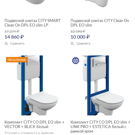
LOUNA
MELAR
Подвесной унитаз CITY SMART
Подвесной унитаз CITY Clean On
Clean On DPL EO slim LP
DPL EO slim
MIKA
17 274
₽
12 190
₽
14 860
₽
10 000
₽
MILLE
Сравнить
Сравнить
MODUO
Эксклюзив
MODUO SLIM
MONOLITH
NATURE
NENO
NIKE
ODRA
Комплект CITY CO DPL EO slim +
Комплект CITY CO DPL EO slim +
VECTOR + BLICK белый
LINK PRO + ESTETICA белый с
OLIVA
рамкой хром
Уточнить стоимость и наличие