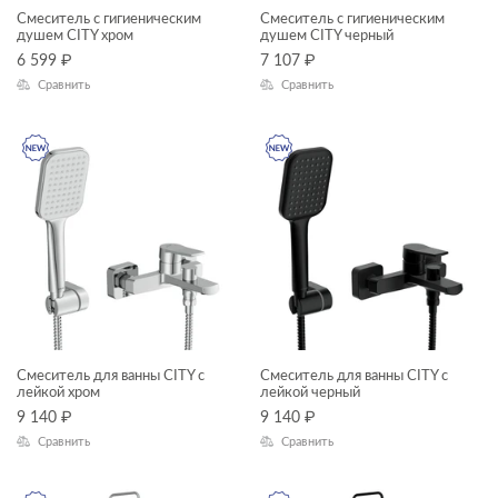
Смеситель с гигиеническим
Смеситель с гигиеническим
CARI
душем CITY хром
душем CITY черный
6 599
₽
7 107
₽
CARINA
Сравнить
Сравнить
CERSANIA
CLASSIC
CLASSIC RIBBLE
COLOUR
COMO
CORNER
CREA
Смеситель для ванны CITY с
Смеситель для ванны CITY с
DELFI
лейкой хром
лейкой черный
9 140
₽
9 140
₽
ECLIPSE
Сравнить
Сравнить
ELIO