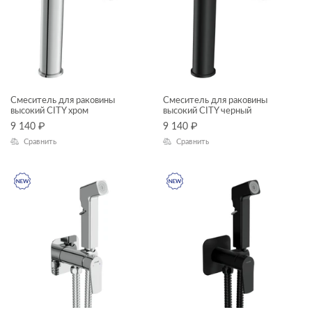
раковины подвесные
раковины с пьедесталом
КОЛЛЕКЦИЯ
рамы для ванн
сифоны для ванн
Смеситель для раковины
Смеситель для раковины
высокий CITY хром
высокий CITY черный
столешницы
9 140
₽
9 140
₽
CITY
тумбы для раковин
Сравнить
Сравнить
ACCENTO
угловые асимметричные ванны
AQUA
шкафчики
BLICK
BRASKO
BRASKO BLACK
CALLA
CAMEO