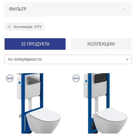
ФИЛЬТР
АССОРТИМЕНТ
Коллекция: CITY
новинка
32 ПРОДУКТА
КОЛЛЕКЦИИ
эксклюзив
по популярности
КАТЕГОРИЯ
душевое оборудование
инсталляции и комплекты
смесители
унитазы, биде, писсуары
акриловые ванны