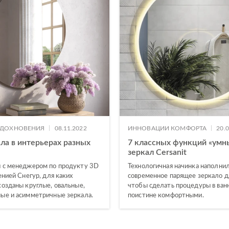
|
|
ВДОХНОВЕНИЯ
08.11.2022
ИННОВАЦИИ КОМФОРТА
20.
ла в интерьерах разных
7 классных функций «умн
зеркал Cersanit
 с менеджером по продукту 3D
Технологичная начинка наполни
енией Снегур, для каких
современное парящее зеркало дл
созданы круглые, овальные,
чтобы сделать процедуры в ван
ые и асимметричные зеркала.
поистине комфортными.