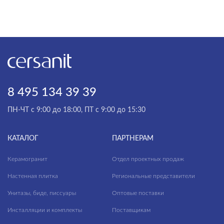
Pamir
Patio
Polaris
Pole
Porto
8 495 134 39 39
Prime
Queen
ПН-ЧТ с 9:00 до 18:00, ПТ с 9:00 до 15:30
Raven
КАТАЛОГ
ПАРТНЕРАМ
Residence
Керамогранит
Отдел проектных продаж
Ritmo
Настенная плитка
Региональные представители
River
Унитазы, биде, писсуары
Оптовые поставки
Rokko
Инсталляции и комплекты
Поставщикам
Rombix