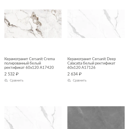
ГАБАРИТЫ
42x42
Ширина, см
45x90
—
60x60
7x60
Длина, см
—
Керамогранит Cersanit Crema
Керамогранит Cersanit Deep
полированный белый
Calacatta белый ректификат
ДИЗАЙН
ректификат 60x120 A17420
60x120 A17126
2 532
₽
2 634
₽
Сравнить
Сравнить
КОЛЛЕКЦИЯ
Cambio
Classy Marble