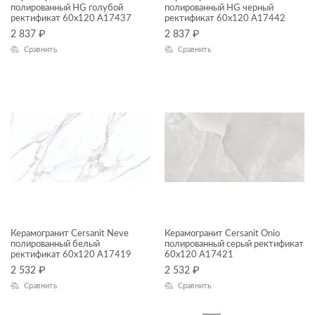
полированный HG голубой
Florentino
полированный HG черный
ректификат 60x120 A17437
ректификат 60x120 A17442
Forta
2 837
₽
2 837
₽
Сравнить
Сравнить
Fresco
Frosty
Galaxy
Grace
Greenhouse
Harbourwood
Infinity
Керамогранит Cersanit Neve
Керамогранит Cersanit Onio
Interio
полированный белый
полированный серый ректификат
ректификат 60x120 A17419
60x120 A17421
JackStone
2 532
₽
2 532
₽
Kauri Wood
Сравнить
Сравнить
Liana