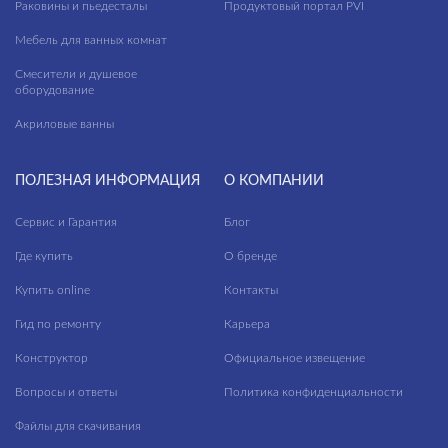
Раковины и пьедесталы
Продуктовый портал PVI
Royal Stone
Мебель для ванных комнат
Ruskeala
Смесители и душевое
оборудование
Sandstone
Акриловые ванны
Sandwood
Select Wood
ПОЛЕЗНАЯ ИНФОРМАЦИЯ
О КОМПАНИИ
Sevilla
Сервис и Гарантия
Блог
Sherbrooke
Где купить
О бренде
Siena
Купить online
Контакты
Slate
Гид по ремонту
Карьера
Soft
Конструктор
Официальное извещение
Sonata
Вопросы и ответы
Политика конфиденциальности
Space
Файлы для скачивания