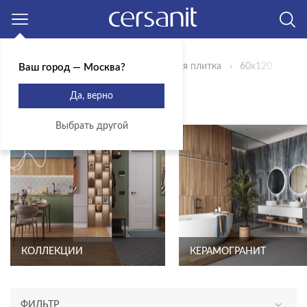
Москва
Главная
Продукты
Керамическая плитка
60x120
Ваш город — Москва?
ПЛИТКА 60X120
Да, верно
Выбрать другой
КОЛЛЕКЦИИ
КЕРАМОГРАНИТ
ФИЛЬТР