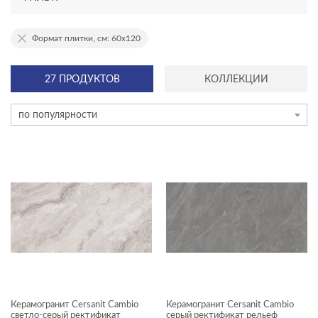
АССОРТИМЕНТ
Формат плитки, см: 60x120
новинка
27 ПРОДУКТОВ
КОЛЛЕКЦИИ
эксклюзив
по популярности
ТИП ПЛИТКИ
керамогранит
мозаика на сетке
плинтус
плитка
ступень
ЦЕНА, ₽
Керамогранит Cersanit Cambio
Керамогранит Cersanit Cambio
—
светло-серый ректификат
серый ректификат рельеф