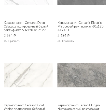
Crema
Deep Calacatta
Electric Mist
Керамогранит Cersanit Deep
Керамогранит Cersanit Electric
НАЗНАЧЕНИЕ
Calacatta полированный белый
Mist серый ректификат 60x120
Gold Venice
ректификат 60x120 A17127
A17131
2 634
₽
2 634
₽
Стена
Grigio Nuovalato
Сравнить
Сравнить
Универсальный
Lancio
Пол
Light Marquina
Lina
КОММЕРЧЕСКИЕ ПОМЕЩЕНИЯ
Lumina Onyx
Madeira Onyx
Marina
Балконы
Nero
Ванная комната
Керамогранит Cersanit Gold
Керамогранит Cersanit Grigio
Neve
Входные группы
Venice полированный белый
Nuovalato серый ректификат