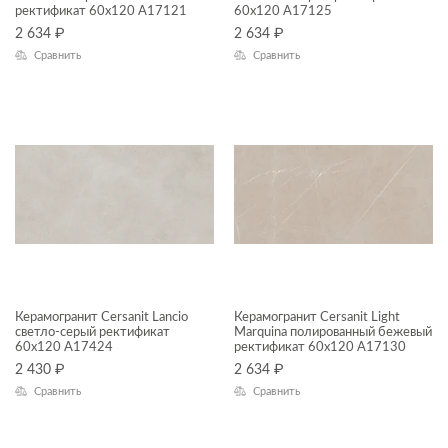
ректификат 60x120 A17121
60x120 A17125
Onio
Гостиная
2 634
₽
2 634
₽
Сравнить
Сравнить
Rustico
Кафе
ПРИМЕНЕНИЕ
Silver Roots
Коридор
Soft Concrete
Кухня
ФАКТУРА ПОВЕРХНОСТИ
Thassos
Лестницы
ТИП ПОВЕРХНОСТИ
Travertino
Лифтовые зоны
Amberwood
Лоджии
МАТЕРИАЛ
Antiquewood
Спальня
Asher
Террасы
Керамогранит Cersanit Lancio
Керамогранит Cersanit Light
светло-серый ректификат
Marquina полированный бежевый
60x120 A17424
Aspen
ректификат 60x120 A17130
Внутренняя отделка
2 430
₽
2 634
₽
Aura
Номерной фонд
Сравнить
Сравнить
Avalon
Санузлы