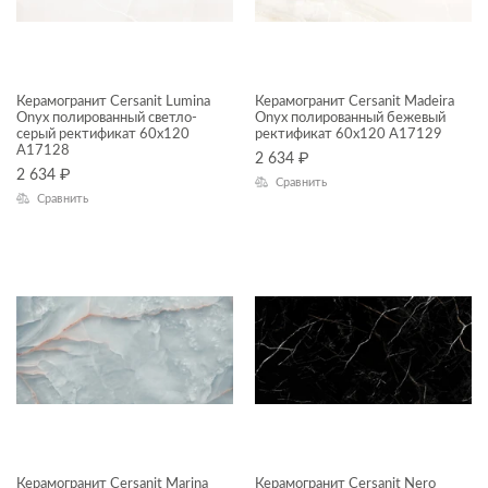
Colorwood
Concretehouse
Керамогранит Cersanit Lumina
Керамогранит Cersanit Madeira
Daisy
Onyx полированный светло-
Onyx полированный бежевый
серый ректификат 60x120
ректификат 60x120 A17129
Deco
A17128
2 634
₽
2 634
₽
Сравнить
Deco mix
Сравнить
Desert
Effecta
Effecta jungle
Energy
Exterio
Fancy Stone
Finwood
Керамогранит Cersanit Marina
Керамогранит Cersanit Nero