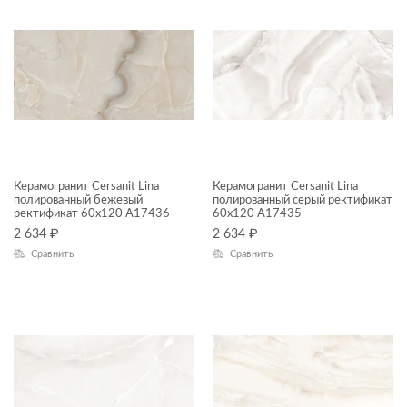
Balance
Фасад
Beton
Bonsai Tree
Boston
Cameo
Carina
Керамогранит Cersanit Lina
Керамогранит Cersanit Lina
полированный бежевый
полированный серый ректификат
Carpet
ректификат 60x120 A17436
60x120 A17435
2 634
₽
2 634
₽
Cascada
Сравнить
Сравнить
Castello
Cherry
City Line
Coastline
Coliseum