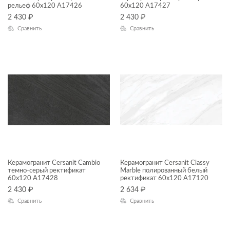
рельеф 60x120 A17426
60x120 A17427
2 430
₽
2 430
₽
ЦВЕТ
Сравнить
Сравнить
ФОРМАТ ПЛИТКИ, СМ
60x120
Керамогранит Cersanit Cambio
Керамогранит Cersanit Classy
18x60
темно-серый ректификат
Marble полированный белый
60x120 A17428
ректификат 60x120 A17120
22x90
2 430
₽
2 634
₽
Сравнить
Сравнить
30x30
30x60