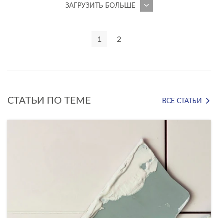
ЗАГРУЗИТЬ БОЛЬШЕ
Limestone
Loft
1
2
Lofthouse
Lofthouse mix
Lorenzo
СТАТЬИ ПО ТЕМЕ
ВСЕ СТАТЬИ
Luna
Magic
Malta
Maplewood
Marmo
Mercury
Milana