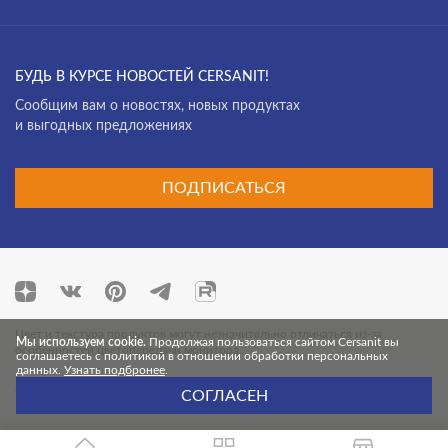
Space 45x90
Spark
Spirit
БУДЬ В КУРСЕ НОВОСТЕЙ CERSANIT!
Cообщим вам о новостях, новых продуктах
Starlight
и выгодных предложениях
Starwood
Stellar
ПОДПИСАТЬСЯ
Stockholm
Stonehouse
Storm
Stream
Цвет и текстура продуктов могут незначительно отличаться из-за
Мы используем cookie.
Продолжая пользоваться сайтом Cersanit вы
особенностей цветопередачи монитора.
соглашаетесь с политикой в отношении обработки персональных
Street
данных.
Узнать подбронее
.
© 2026 Cersanit. Все права защищены.
СОГЛАСЕН
Studio
Teakwood