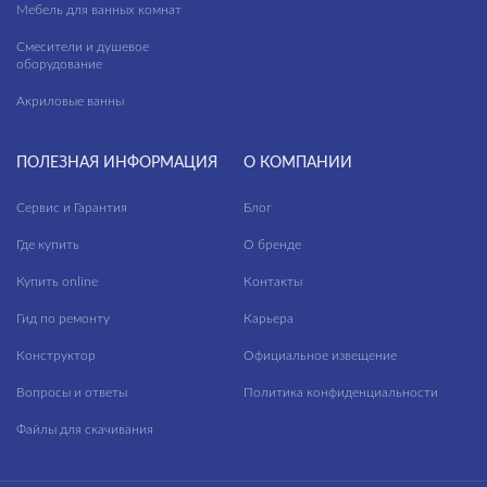
Мебель для ванных комнат
Castello
Гостиная
Смесители и душевое
оборудование
Cherry
Кафе
Акриловые ванны
ПРИМЕНЕНИЕ
City Line
Коридор
Classy Marble
Кухня
ФАКТУРА ПОВЕРХНОСТИ
ПОЛЕЗНАЯ ИНФОРМАЦИЯ
О КОМПАНИИ
Coastline
Лестницы
Сервис и Гарантия
Блог
ТИП ПОВЕРХНОСТИ
Coliseum
Лифтовые зоны
Где купить
О бренде
Colorwood
Лоджии
МАТЕРИАЛ
Купить online
Контакты
Concretehouse
Спальня
Гид по ремонту
Карьера
Crema
Террасы
Конструктор
Официальное извещение
Daisy
Внутренняя отделка
Вопросы и ответы
Политика конфиденциальности
Deco
Номерной фонд
Файлы для скачивания
Deco mix
Санузлы