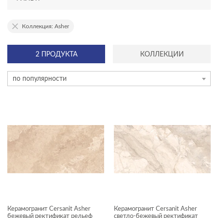
АССОРТИМЕНТ
Коллекция: Asher
новинка
2 ПРОДУКТА
КОЛЛЕКЦИИ
эксклюзив
по популярности
ТИП ПЛИТКИ
керамогранит
мозаика на сетке
плинтус
плитка
ступень
ЦЕНА, ₽
Керамогранит Cersanit Asher
Керамогранит Cersanit Asher
—
бежевый ректификат рельеф
светло-бежевый ректификат