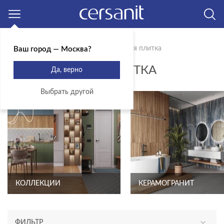
Москва
Главная
Продукты
Керамическая плитка
Ваш город — Москва?
КЕРАМИЧЕСКАЯ ПЛИТКА
Да, верно
Выбрать другой
КОЛЛЕКЦИИ
КЕРАМОГРАНИТ
ФИЛЬТР