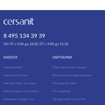
Antiquewood
Aspen
Aura
НАЗНАЧЕНИЕ
Avalon
Универсальный
Balance
8 495 134 39 39
Пол
Beton
ПН-ЧТ с 9:00 до 18:00, ПТ с 9:00 до 15:30
Стена
Bonsai Tree
КАТАЛОГ
ПАРТНЕРАМ
Boston
КОММЕРЧЕСКИЕ ПОМЕЩЕНИЯ
Керамогранит
Отдел проектных продаж
Cambio
Настенная плитка
Региональные представители
Cameo
Унитазы, биде, писсуары
Оптовые поставки
Carina
Балконы
Инсталляции и комплекты
Поставщикам
Carpet
Ванная комната
Раковины и пьедесталы
Продуктовый портал PVI
Cascada
Входные группы