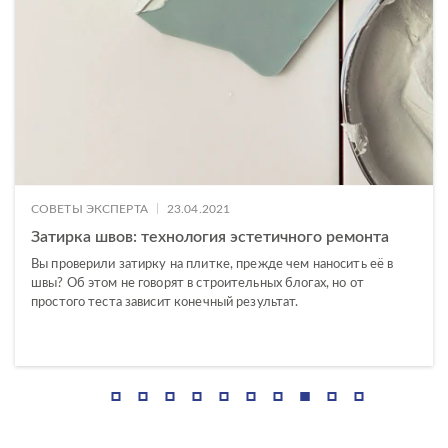
ГАБАРИТЫ
42x42
Ширина, см
60x120
—
60x60
7x60
Длина, см
—
|
СОВЕТЫ ЭКСПЕРТА
23.04.2021
ДИЗАЙН
Затирка швов: технология эстетичного ремонта
Вы проверили затирку на плитке, прежде чем наносить её в
швы? Об этом не говорят в строительных блогах, но от
КОЛЛЕКЦИЯ
простого теста зависит конечный результат.
Asher
Amberwood