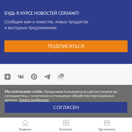
Deep Calacatta
Фасад
Desert
БУДЬ В КУРСЕ НОВОСТЕЙ CERSANIT!
Cообщим вам о новостях, новых продуктах
Effecta
и выгодных предложениях
Effecta jungle
Electric Mist
ПОДПИСАТЬСЯ
Energy
Exterio
Fancy Stone
Finwood
Цвет и текстура продуктов могут незначительно отличаться из-за
Мы используем cookie.
Продолжая пользоваться сайтом Cersanit вы
особенностей цветопередачи монитора.
соглашаетесь с политикой в отношении обработки персональных
Florentino
данных.
Узнать подбронее
.
© 2026 Cersanit. Все права защищены.
СОГЛАСЕН
Forta
Fresco
Главная
Frosty
Каталог
Где купить