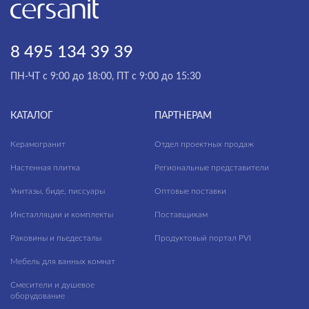
Cascada
Коридор
Castello
Кухня
8 495 134 39 39
Cherry
Спальня
ПН-ЧТ с 9:00 до 18:00, ПТ с 9:00 до 15:30
ПРИМЕНЕНИЕ
City Line
Балконы
Classy Marble
КАТАЛОГ
Ванная комната
ПАРТНЕРАМ
ФАКТУРА ПОВЕРХНОСТИ
Coastline
Входные группы
Керамогранит
Отдел проектных продаж
ТИП ПОВЕРХНОСТИ
Coliseum
Кафе
Настенная плитка
Региональные представители
Colorwood
Лестницы
Унитазы, биде, писсуары
Оптовые поставки
МАТЕРИАЛ
Concretehouse
Инсталляции и комплекты
Лифтовые зоны
Поставщикам
Раковины и пьедесталы
Crema
Продуктовый портал PVI
Лоджии
Мебель для ванных комнат
Daisy
Номерной фонд
Смесители и душевое
Deco
Санузлы
оборудование