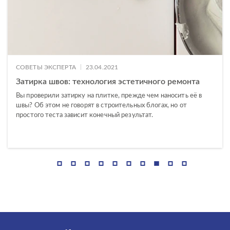
Amberwood
Antiquewood
Asher
Aura
|
СОВЕТЫ ЭКСПЕРТА
23.04.2021
НАЗНАЧЕНИЕ
Avalon
Затирка швов: технология эстетичного ремонта
Универсальный
Balance
Вы проверили затирку на плитке, прежде чем наносить её в
швы? Об этом не говорят в строительных блогах, но от
Пол
Beton
простого теста зависит конечный результат.
Стена
Bonsai Tree
Boston
КОММЕРЧЕСКИЕ ПОМЕЩЕНИЯ
Cambio
Cameo
Carina
Внутренняя отделка
Carpet
Гостиная