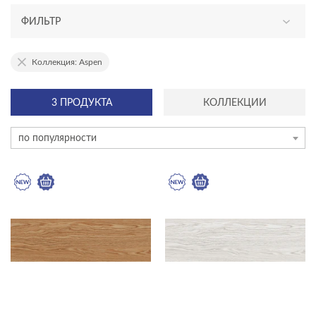
ФИЛЬТР
АССОРТИМЕНТ
Коллекция: Aspen
новинка
3 ПРОДУКТА
КОЛЛЕКЦИИ
эксклюзив
по популярности
ТИП ПЛИТКИ
керамогранит
мозаика на сетке
плинтус
плитка
ступень
ЦЕНА, ₽