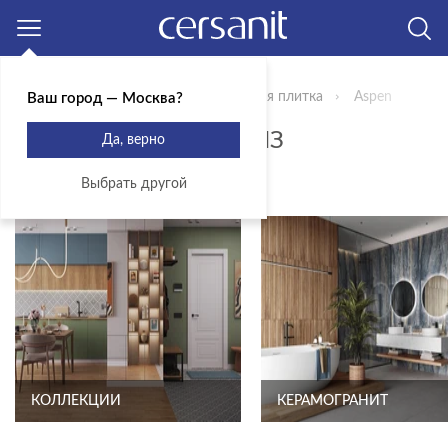
Москва
Главная
Продукты
Керамическая плитка
Aspen
Ваш город — Москва?
ВСЕ ТИПЫ ПЛИТКИ ИЗ
Да, верно
КОЛЛЕКЦИИ ASPEN
Выбрать другой
КОЛЛЕКЦИИ
КЕРАМОГРАНИТ