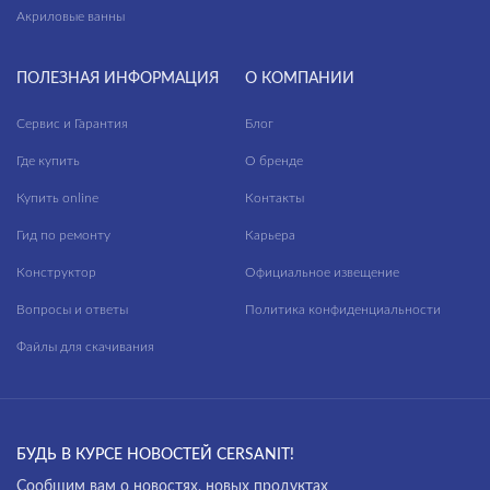
Deco mix
Террасы
Акриловые ванны
Deep Calacatta
Фасад
ПОЛЕЗНАЯ ИНФОРМАЦИЯ
О КОМПАНИИ
Desert
Сервис и Гарантия
Effecta
Блог
Где купить
О бренде
Effecta jungle
Купить online
Контакты
Electric Mist
Гид по ремонту
Карьера
Energy
Конструктор
Официальное извещение
Exterio
Вопросы и ответы
Политика конфиденциальности
Fancy Stone
Файлы для скачивания
Finwood
Florentino
Forta
БУДЬ В КУРСЕ НОВОСТЕЙ CERSANIT!
Fresco
Cообщим вам о новостях, новых продуктах