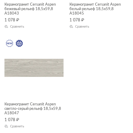
Керамогранит Cersanit Aspen
Керамогранит Cersanit Aspen
—
бежевый рельеф 18,5x59,8
белый рельеф 18,5x59,8
A18043
A18045
1 078
₽
1 078
₽
ЦВЕТ
Сравнить
Сравнить
ФОРМАТ ПЛИТКИ, СМ
18x60
Керамогранит Cersanit Aspen
22x90
светло-серый рельеф 18,5x59,8
A18047
30x30
1 078
₽
Сравнить
30x60