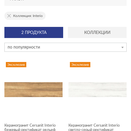
АССОРТИМЕНТ
Коллекция: Interio
эксклюзив
2 ПРОДУКТА
КОЛЛЕКЦИИ
новинка
по популярности
ТИП ПЛИТКИ
керамогранит
Эксклюзив
Эксклюзив
мозаика на сетке
плинтус
плитка
ступень
ЦЕНА, ₽
Керамогранит Cersanit Interio
Керамогранит Cersanit Interio
—
бежевый ректификат рельеф
светло-серый ректификат