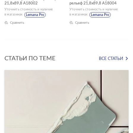
21,8x89,8 A18002
рельеф 21,8x89,8 A18004
Уточнить стоимость и наличие
Уточнить стоимость и наличие
ЦВЕТ
в магазинах
в магазинах
Lemana Pro
Lemana Pro
Сравнить
Сравнить
ФОРМАТ ПЛИТКИ, СМ
СТАТЬИ ПО ТЕМЕ
ВСЕ СТАТЬИ
22x90
18x60
30x30
30x60
42x42