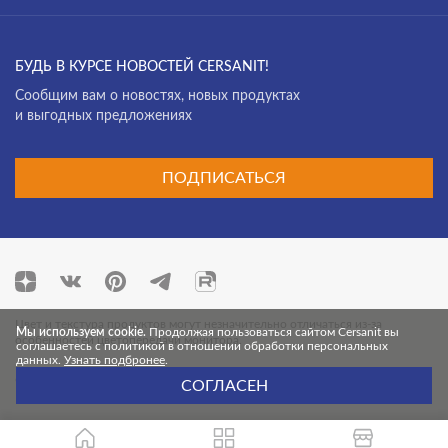
Deco mix
Фасад
Deep Calacatta
БУДЬ В КУРСЕ НОВОСТЕЙ CERSANIT!
Desert
Cообщим вам о новостях, новых продуктах
и выгодных предложениях
Effecta
Effecta jungle
ПОДПИСАТЬСЯ
Electric Mist
Energy
Exterio
Fancy Stone
Цвет и текстура продуктов могут незначительно отличаться из-за
Finwood
Мы используем cookie.
Продолжая пользоваться сайтом Cersanit вы
особенностей цветопередачи монитора.
соглашаетесь с политикой в отношении обработки персональных
данных.
Узнать подбронее
.
Florentino
© 2026 Cersanit. Все права защищены.
СОГЛАСЕН
Forta
Fresco