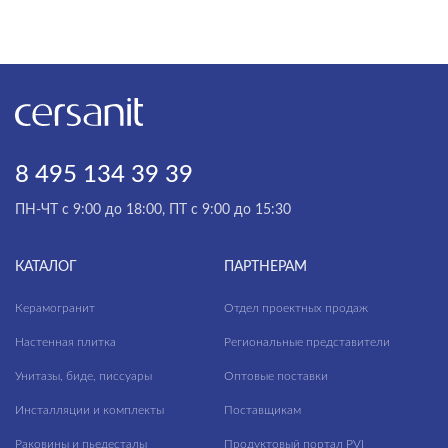
Antiquewood
Asher
Aspen
НАЗНАЧЕНИЕ
Aura
Универсальный
Avalon
8 495 134 39 39
Пол
Balance
ПН-ЧТ с 9:00 до 18:00, ПТ с 9:00 до 15:30
Стена
Beton
Bonsai Tree
КАТАЛОГ
ПАРТНЕРАМ
КОММЕРЧЕСКИЕ ПОМЕЩЕНИЯ
Boston
Керамогранит
Отдел проектных продаж
Cambio
Настенная плитка
Региональные представители
Cameo
Балконы
Унитазы, биде, писсуары
Оптовые поставки
Carina
Ванная комната
Инсталляции и комплекты
Поставщикам
Carpet
Внутренняя отделка
Раковины и пьедесталы
Продуктовый портал PVI