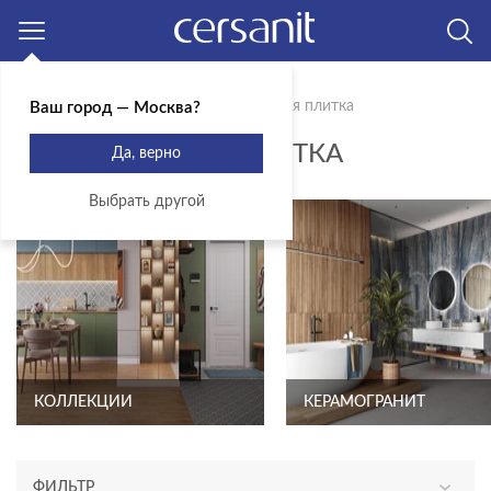
Москва
Главная
Продукты
Керамическая плитка
Ваш город — Москва?
КЕРАМИЧЕСКАЯ ПЛИТКА
Да, верно
Выбрать другой
КОЛЛЕКЦИИ
КЕРАМОГРАНИТ
ФИЛЬТР