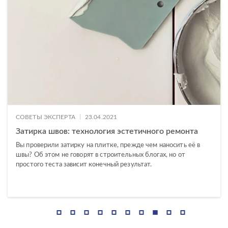
ГАБАРИТЫ
45x90
Ширина, см
60x120
—
60x60
7x60
Длина, см
—
|
СОВЕТЫ ЭКСПЕРТА
23.04.2021
ДИЗАЙН
Затирка швов: технология эстетичного ремонта
КОЛЛЕКЦИЯ
Вы проверили затирку на плитке, прежде чем наносить её в
швы? Об этом не говорят в строительных блогах, но от
простого теста зависит конечный результат.
Interio
Amberwood