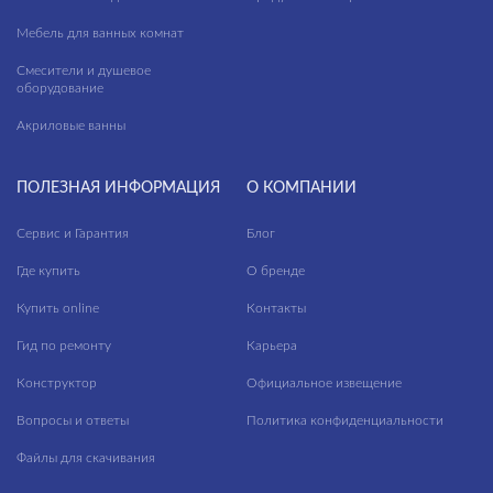
Cascada
Входные группы
Мебель для ванных комнат
Castello
Гостиная
Смесители и душевое
оборудование
ПРИМЕНЕНИЕ
Cherry
Кафе
Акриловые ванны
City Line
Коридор
ФАКТУРА ПОВЕРХНОСТИ
Classy Marble
Кухня
ПОЛЕЗНАЯ ИНФОРМАЦИЯ
О КОМПАНИИ
ТИП ПОВЕРХНОСТИ
Coastline
Лестницы
Сервис и Гарантия
Блог
Coliseum
Лифтовые зоны
Где купить
О бренде
МАТЕРИАЛ
Colorwood
Лоджии
Купить online
Контакты
Concretehouse
Номерной фонд
Гид по ремонту
Карьера
Crema
Конструктор
Официальное извещение
Санузлы
Вопросы и ответы
Политика конфиденциальности
Daisy
Спальня
Файлы для скачивания
Deco
Террасы