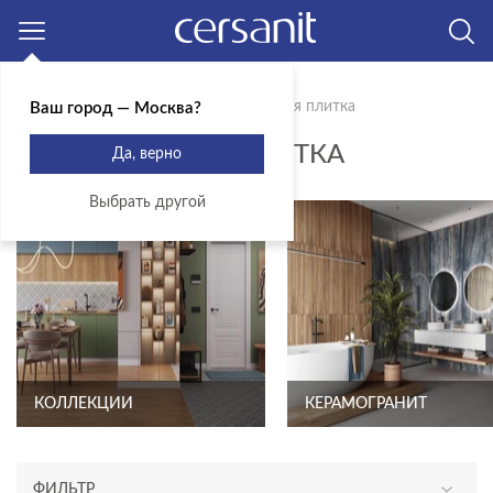
Москва
Главная
Продукты
Керамическая плитка
Ваш город — Москва?
КЕРАМИЧЕСКАЯ ПЛИТКА
Да, верно
Выбрать другой
КОЛЛЕКЦИИ
КЕРАМОГРАНИТ
ФИЛЬТР