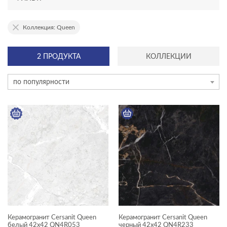
АССОРТИМЕНТ
Коллекция: Queen
новинка
2 ПРОДУКТА
КОЛЛЕКЦИИ
эксклюзив
по популярности
ТИП ПЛИТКИ
керамогранит
мозаика на сетке
плинтус
плитка
ступень
ЦЕНА, ₽
Керамогранит Cersanit Queen
Керамогранит Cersanit Queen
—
белый 42x42 QN4R053
черный 42x42 QN4R233