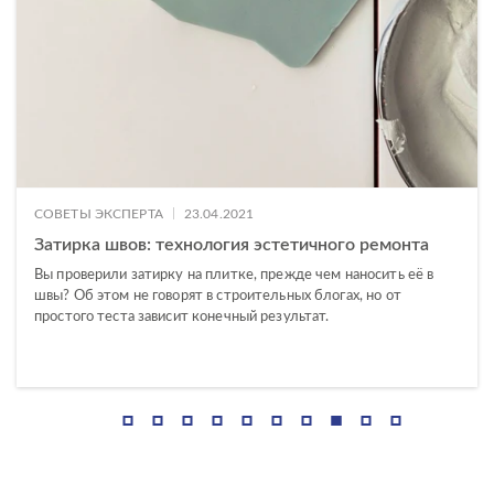
ГАБАРИТЫ
45x90
Ширина, см
60x120
—
60x60
7x60
Длина, см
—
|
СОВЕТЫ ЭКСПЕРТА
23.04.2021
Затирка швов: технология эстетичного ремонта
ДИЗАЙН
Вы проверили затирку на плитке, прежде чем наносить её в
швы? Об этом не говорят в строительных блогах, но от
КОЛЛЕКЦИЯ
простого теста зависит конечный результат.
Queen
Amberwood