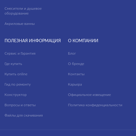
Cascada
Ванная комната
Смесители и душевое
оборудование
Castello
Входные группы
Акриловые ванны
ПРИМЕНЕНИЕ
Cherry
Гостиная
City Line
Кафе
ПОЛЕЗНАЯ ИНФОРМАЦИЯ
О КОМПАНИИ
ФАКТУРА ПОВЕРХНОСТИ
Classy Marble
Коридор
Сервис и Гарантия
Блог
ТИП ПОВЕРХНОСТИ
Coastline
Кухня
Где купить
О бренде
Coliseum
Лестницы
Купить online
Контакты
МАТЕРИАЛ
Colorwood
Лифтовые зоны
Гид по ремонту
Карьера
Concretehouse
Конструктор
Официальное извещение
Лоджии
Вопросы и ответы
Политика конфиденциальности
Crema
Номерной фонд
Файлы для скачивания
Daisy
Санузлы
Deco
Спальня