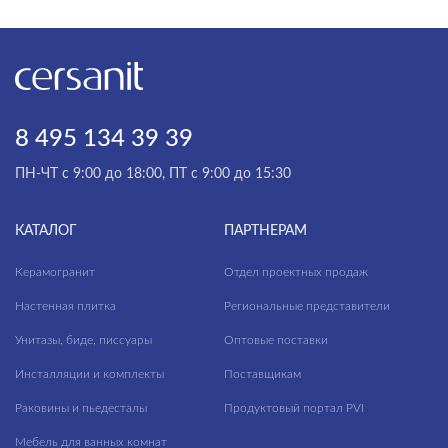
Antiquewood
Asher
Aspen
НАЗНАЧЕНИЕ
Aura
8 495 134 39 39
Универсальный
Avalon
ПН-ЧТ с 9:00 до 18:00, ПТ с 9:00 до 15:30
Пол
Balance
Стена
Beton
КАТАЛОГ
ПАРТНЕРАМ
Bonsai Tree
КОММЕРЧЕСКИЕ ПОМЕЩЕНИЯ
Керамогранит
Отдел проектных продаж
Boston
Настенная плитка
Региональные представители
Cambio
Унитазы, биде, писсуары
Оптовые поставки
Cameo
Внутренняя отделка
Инсталляции и комплекты
Поставщикам
Carina
Фасад
Раковины и пьедесталы
Продуктовый портал PVI
Carpet
Балконы
Мебель для ванных комнат