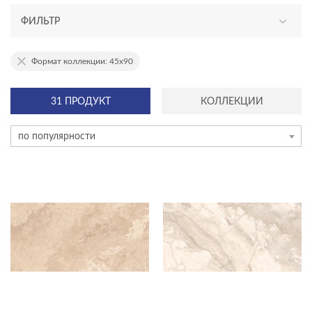
ФИЛЬТР
АССОРТИМЕНТ
Формат коллекции: 45x90
новинка
31 ПРОДУКТ
КОЛЛЕКЦИИ
эксклюзив
по популярности
ТИП ПЛИТКИ
керамогранит
мозаика на сетке
плинтус
плитка
ступень
ЦЕНА, ₽