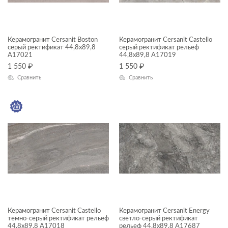
Spark
Внутренняя отделка
Spirit
Входные группы
Керамогранит Cersanit Boston
Керамогранит Cersanit Castello
серый ректификат 44,8x89,8
Tempo
серый ректификат рельеф
Гостиная
A17021
44,8x89,8 A17019
ПРИМЕНЕНИЕ
Ultra
1 550
₽
1 550
₽
Кафе
Сравнить
Сравнить
Amberwood
Коридор
ФАКТУРА ПОВЕРХНОСТИ
Antiquewood
Кухня
ТИП ПОВЕРХНОСТИ
Aspen
Лестницы
Avalon
Лифтовые зоны
МАТЕРИАЛ
Beton
Лоджии
Bonsai Tree
Санузлы
Cambio
Спальня
Керамогранит Cersanit Castello
Керамогранит Cersanit Energy
Cameo
Террасы
темно-серый ректификат рельеф
светло-серый ректификат
44,8x89,8 A17018
рельеф 44,8x89,8 A17687