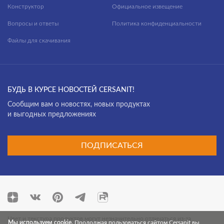
Slate
Конструктор
Официальное извещение
Soft Concrete
Вопросы и ответы
Политика конфиденциальности
Sonata
Файлы для скачивания
Space
Starlight
БУДЬ В КУРСЕ НОВОСТЕЙ CERSANIT!
Starwood
Cообщим вам о новостях, новых продуктах
Stellar
и выгодных предложениях
Stockholm
Stonehouse
ПОДПИСАТЬСЯ
Storm
Stream
Street
Studio
Цвет и текстура продуктов могут незначительно отличаться из-за
Мы используем cookie.
Продолжая пользоваться сайтом Cersanit вы