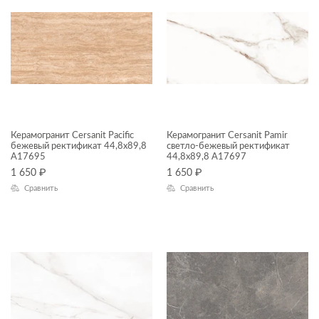
Deco mix
Deep Calacatta
Desert
Effecta
Effecta jungle
Керамогранит Cersanit Pacific
Керамогранит Cersanit Pamir
бежевый ректификат 44,8x89,8
Electric Mist
светло-бежевый ректификат
A17695
44,8x89,8 A17697
Exterio
1 650
₽
1 650
₽
Сравнить
Сравнить
Fancy Stone
Finwood
Forta
Fresco
Frosty