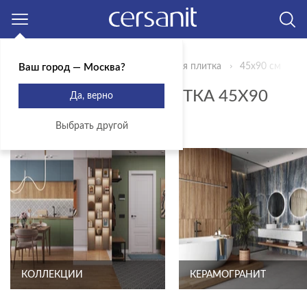
Москва
Главная
Продукты
Керамическая плитка
45x90 см
Ваш город — Москва?
КЕРАМИЧЕСКАЯ ПЛИТКА 45X90
Да, верно
СМ
Выбрать другой
КОЛЛЕКЦИИ
КЕРАМОГРАНИТ