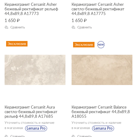
Керамогранит Cersanit Asher
Керамогранит Cersanit Asher
—
бежевый ректификат рельеф
светло-бежевый ректификат
44,8x89,8 A17773
44,8x89,8 A17775
1 650
₽
1 650
₽
ЦВЕТ
Сравнить
Сравнить
Эксклюзив
Эксклюзив
ФОРМАТ ПЛИТКИ, СМ
45x90
Керамогранит Cersanit Aura
Керамогранит Cersanit Balance
18x60
светло-бежевый ректификат
бежевый ректификат 44,8x89,8
рельеф 44,8x89,8 A17685
A18055
22x90
Уточнить стоимость и наличие
Уточнить стоимость и наличие
в магазинах
в магазинах
Lemana Pro
Lemana Pro
30x30
Сравнить
Сравнить