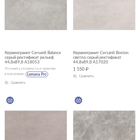
Aura
Balance
Boston
Castello
НАЗНАЧЕНИЕ
Energy
Керамогранит Cersanit Balance
Керамогранит Cersanit Boston
Универсальный
Florentino
серый ректификат рельеф
светло-серый ректификат
44,8x89,8 A18053
44,8x89,8 A17020
Пол
Oregon
Уточнить стоимость и наличие
1 550
₽
в магазинах
Lemana Pro
Сравнить
Стена
Pacific
Сравнить
Pamir
КОММЕРЧЕСКИЕ ПОМЕЩЕНИЯ
Prime
Sherbrooke
Soft
Балконы
Space 45x90
Ванная комната