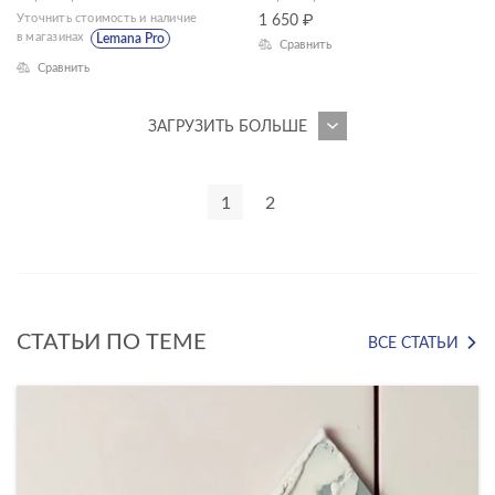
Уточнить стоимость и наличие
1 650
₽
Limestone
в магазинах
Lemana Pro
Сравнить
Сравнить
Lina
Loft
ЗАГРУЗИТЬ БОЛЬШЕ
Lofthouse
Lofthouse mix
1
2
Lorenzo
Lumina Onyx
Luna
СТАТЬИ ПО ТЕМЕ
ВСЕ СТАТЬИ
Madeira Onyx
Magic
Malta
Maplewood