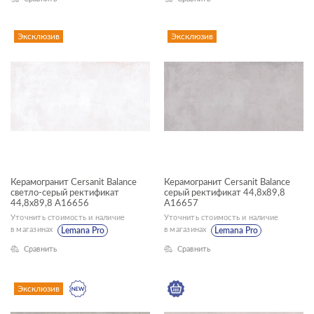
30x60
ГАБАРИТЫ
42x42
Эксклюзив
Эксклюзив
Ширина, см
60x120
—
60x60
7x60
Длина, см
—
Керамогранит Cersanit Balance
Керамогранит Cersanit Balance
ДИЗАЙН
светло-серый ректификат
серый ректификат 44,8x89,8
44,8x89,8 A16656
A16657
Уточнить стоимость и наличие
Уточнить стоимость и наличие
КОЛЛЕКЦИЯ
в магазинах
в магазинах
Lemana Pro
Lemana Pro
Сравнить
Сравнить
Эксклюзив
Asher