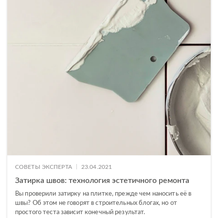
Marina
Marmo
Mercury
Milana
Misto
Modis
Mont Blanc
Moonlight
Motley
Nero
|
СОВЕТЫ ЭКСПЕРТА
23.04.2021
Затирка швов: технология эстетичного ремонта
Neve
Вы проверили затирку на плитке, прежде чем наносить её в
Northwood
швы? Об этом не говорят в строительных блогах, но от
простого теста зависит конечный результат.
Oakland