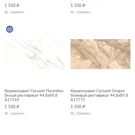
Carina
Номерной фонд
1 550
₽
1 550
₽
Carpet
Сравнить
Сравнить
Фасад
Cascada
Cherry
City Line
Classy Marble
Coastline
Coliseum
Colorwood
Керамогранит Cersanit Florentino
Керамогранит Cersanit Oregon
белый ректификат 44,8x89,8
бежевый ректификат 44,8x89,8
Concretehouse
A17769
A17771
1 550
₽
1 550
₽
Crema
Сравнить
Сравнить
Daisy
Deco