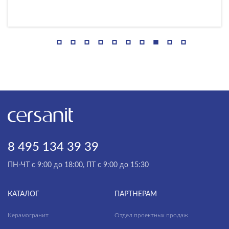
Oakwood
Onio
Oriental
Orion
Patio
Polaris
Pole
8 495 134 39 39
Porto
Queen
ПН-ЧТ с 9:00 до 18:00, ПТ с 9:00 до 15:30
Raven
КАТАЛОГ
ПАРТНЕРАМ
Residence
Керамогранит
Отдел проектных продаж
Ritmo