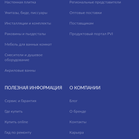
Настенная плитка
Региональные представители
River
Унитазы, биде, писсуары
Оптовые поставки
Rokko
Инсталляции и комплекты
Поставщикам
Rombix
Раковины и пьедесталы
Продуктовый портал PVI
Royal Stone
Мебель для ванных комнат
Ruskeala
Смесители и душевое
оборудование
Rustico
Акриловые ванны
Sandstone
Sandwood
ПОЛЕЗНАЯ ИНФОРМАЦИЯ
О КОМПАНИИ
Select Wood
Сервис и Гарантия
Блог
Sevilla
Где купить
О бренде
Siena
Купить online
Контакты
Silver Roots
Гид по ремонту
Карьера