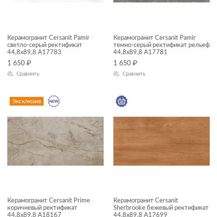
Galaxy
Gold Venice
Керамогранит Cersanit Pamir
Керамогранит Cersanit Pamir
Grace
светло-серый ректификат
темно-серый ректификат рельеф
44,8x89,8 A17783
44,8x89,8 A17781
Greenhouse
1 650
₽
1 650
₽
Grigio Nuovalato
Сравнить
Сравнить
Harbourwood
Эксклюзив
Infinity
Interio
JackStone
Kauri Wood
Lancio
Liana
Керамогранит Cersanit Prime
Керамогранит Cersanit
коричневый ректификат
Sherbrooke бежевый ректификат
Light Marquina
44,8x89,8 A18167
44,8x89,8 A17699