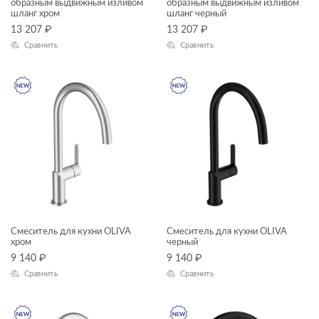
образным выдвижным изливом
образным выдвижным изливом
шланг хром
шланг черный
VIBE
13 207
₽
13 207
₽
ACCENTO
Сравнить
Сравнить
AQUA
BLICK
BRASKO BLACK
CALLA
CAMEO
CARI
CARINA
Смеситель для кухни OLIVA
Смеситель для кухни OLIVA
хром
черный
CERSANIA
9 140
₽
9 140
₽
CITY
Сравнить
Сравнить
CLASSIC