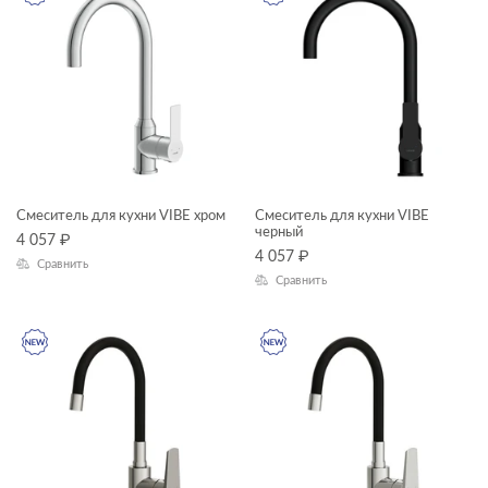
CLASSIC RIBBLE
COLOUR
CORNER
CREA
DELFI
ECLIPSE
Смеситель для кухни VIBE хром
Смеситель для кухни VIBE
черный
4 057
₽
ESTETICA
4 057
₽
Сравнить
FERRO
Сравнить
GEO
GEOMETRY
GRANTA
JOANNA
JUST