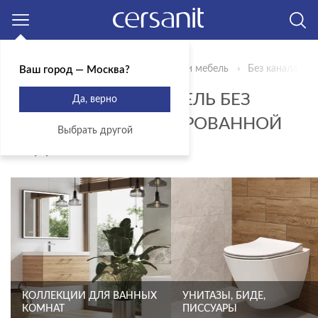
Москва
Главная
Продукты
Сантехника и мебель
Без канала дл
Ваш город — Москва?
САНТЕХНИКА И МЕБЕЛЬ БЕЗ
Да, верно
КАНАЛА ДЛЯ ФИЛЬТРОВАННОЙ
Выбрать другой
ВОДЫ
КОЛЛЕКЦИИ ДЛЯ ВАННЫХ
УНИТАЗЫ, БИДЕ,
КОМНАТ
ПИССУАРЫ