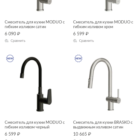
KALIOPE
LARA
Смеситель для кухни MODUO с
Смеситель для кухни MODUO с
гибким изливом сатин
гибким изливом хром
LED
6 090
₽
6 599
₽
Сравнить
Сравнить
LINK PRO
LORENA
LOUNA
MIKA
MILLE
MODUO SLIM
MONOLITH
NATURE
Смеситель для кухни MODUO с
Смеситель для кухни BRASKO с
гибким изливом черный
выдвижным изливом сатин
NENO
6 599
₽
10 665
₽