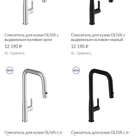
рамы для ванн
сиденья для унитазов
сифоны для ванн
Смеситель для кухни OLIVA с
Смеситель для кухни OLIVA с
КОЛЛЕКЦИЯ
столешницы
выдвижным изливом хром
выдвижным изливом черный
12 190
₽
12 190
₽
тумбы для раковин
Сравнить
Сравнить
угловые асимметричные ванны
BRASKO
унитазы подвесные
COMO
унитазы-компакты
ELIO
шкафчики
FLAVIS
MELAR
MODUO
OLIVA
Смеситель для кухни OLIVA с п-
Смеситель для кухни OLIVA с п-