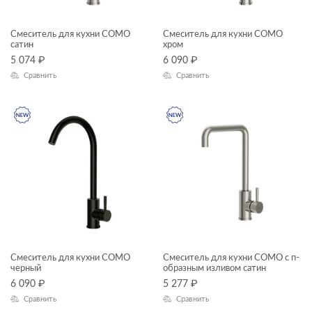
инсталяции и комплекты
Смеситель для кухни COMO
Смеситель для кухни COMO
ТИП ПРОДУКТА
сатин
хром
Комплекты смесителей
5 074
₽
6 090
₽
мебель для ванной
Сравнить
Сравнить
раковины и пьедесталы
смесители
унитазы, биде, писсуары
душевая система
душевой гарнитур
зеркала
зеркала-шкафчики
ЦЕНА, ₽
инсталляции
Смеситель для кухни COMO
Смеситель для кухни COMO с п-
кнопки для инсталляций
—
черный
образным изливом сатин
6 090
₽
5 277
₽
комплектующие для мебели
Сравнить
Сравнить
ГАБАРИТЫ
комплекты (готовые решения)