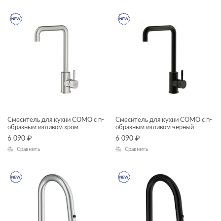
Ширина, см
модули для тумбы
—
модули для шкафчиков
ножки для ванн
Длина, см
панели для ванн
—
пеналы
Высота, см
прямоугольные ванны
—
Смеситель для кухни COMO с п-
Смеситель для кухни COMO с п-
пьедесталы
образным изливом хром
образным изливом черный
Глубина, см
6 090
₽
6 090
₽
раковины в столешницу
Сравнить
Сравнить
—
раковины мебельные
раковины на столешницу
ЦВЕТ
раковины подвесные
раковины с пьедесталом