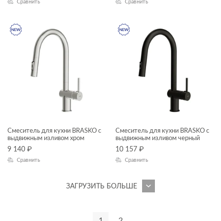
Сравнить
Сравнить
NIKE
ODRA
PARVA
PRIME
PRIME BLACK
SENSE
SMART
STAR
Смеситель для кухни BRASKO с
Смеситель для кухни BRASKO с
выдвижным изливом хром
выдвижным изливом черный
STONE
9 140
₽
10 157
₽
Сравнить
Сравнить
STREET FUSION
TRENTO
ЗАГРУЗИТЬ БОЛЬШЕ
TWINS
UNIVERSAL
1
2