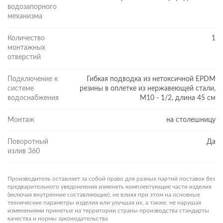
водозапорного
механизма
Количество
1
монтажных
отверстий
Подключение к
Гибкая подводка из нетоксичной EPDM
системе
резины в оплетке из нержавеющей стали,
МНОГОЛЕТНЯЯ ГАРАНТИЯ
водоснабжения
М10 - 1/2, длина 45 см
В Cersanit тщательно следят за качеством продукции: проверку
проходят сырьё и вся готовая продукция. Тестовые испытания
Монтаж
на столешницу
компании подтверждают функциональность рабочих
элементов и герметичность. Весь модельный ряд смесителей
Поворотный
Да
Cersanit соответствует ГОСТ 19681- 2016. На латунный корпус
излив 360
смесителя действует гарантия 12 лет, на картридж — 5 лет.
ПРЕИМУЩЕСТВА СМЕСИТЕЛЕЙ MODUO
Производитель оставляет за собой право для разных партий поставок без
12 лет гарантии на корпус, 5 лет — на картридж
предварительного уведомления изменять комплектующие части изделия
(включая внутренние составляющие), не влияя при этом на основные
Крепкий и прочный корпус из нержавеющей стали
технические параметры изделия или улучшая их, а также, не нарушая
изменениями принятые на территории страны производства стандарты
Качество покрытия подтверждено тестами
качества и нормы законодательства