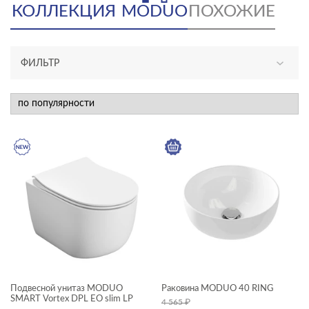
КОЛЛЕКЦИЯ
MODUO
ПОХОЖИЕ
ФИЛЬТР
АССОРТИМЕНТ
новинка
КАТЕГОРИЯ
душевое оборудование
мебель для ванной
раковины и пьедесталы
смесители
унитазы, биде, писсуары
Подвесной унитаз MODUO
Раковина MODUO 40 RING
ТИП ПРОДУКТА
SMART Vortex DPL EO slim LP
4 565
₽