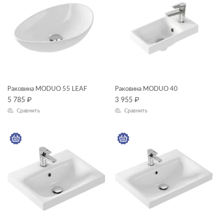
унитазы подвесные
Длина, см
унитазы-компакты
—
шкафчики
Высота, см
—
Раковина MODUO 55 LEAF
Раковина MODUO 40
Глубина, см
5 785
₽
3 955
₽
Сравнить
Сравнить
—
ЦВЕТ
КОЛЛЕКЦИЯ
MODUO