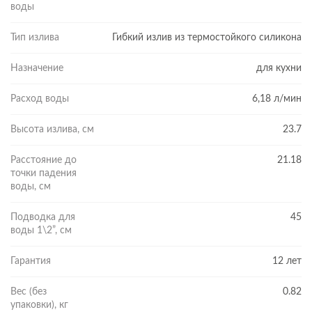
воды
ГИБКАЯ ПОДАЧА ВОДЫ
Излив смесителя поворотный — его можно вращать на 360
Тип излива
Гибкий излив из термостойкого силикона
градусов и направлять струю воды именно туда, куда нужно.
Гибкий излив изготовлен из термостойкого силикона.
Назначение
для кухни
Материал нетоксичен, а потому безопасен для использования
на кухне. Выполненный из качественных материалов, он
Расход воды
6,18 л/мин
обладает повышенной износостойкостью и устойчивостью к
перегибам. С таким решением у хозяек становится больше
Высота излива, см
23.7
свободы движения, а значит, и больше комфорта каждый
день!
Расстояние до
21.18
точки падения
воды, см
Подводка для
45
воды 1\2”, см
Гарантия
12 лет
Вес (без
0.82
упаковки), кг