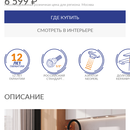
6 599
₽
Рекомендованная розничная цена для региона: Москва
ГДЕ КУПИТЬ
СМОТРЕТЬ В ИНТЕРЬЕРЕ
12 ЛЕТ
РОССИЙСКИЙ
АЭРАТОР
ДОЛГОВ
ГАРАНТИИ
СТАНДАРТ
NEOPERL
КЕРАМИ
ПОДКЛЮЧЕНИЯ
КАРТРИ
000 Ц
ИСПОЛЬ
ОПИСАНИЕ