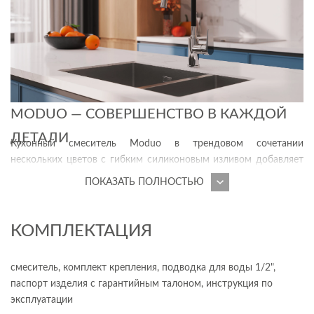
MODUO — СОВЕРШЕНСТВО В КАЖДОЙ
ДЕТАЛИ
Кухонный смеситель Moduo в трендовом сочетании
нескольких цветов с гибким силиконовым изливом добавляет
повседневным делам ощутимый комфорт. Оборудование
ПОКАЗАТЬ ПОЛНОСТЬЮ
идеально подходит для мытья овощей и фруктов, заполнения
больших кастрюль и ухода за раковиной. Термостойкий
силиконовый шланг обеспечивает изливу гибкость и
КОМПЛЕКТАЦИЯ
долговечность. Даже спустя годы форма смесителя
сохранится без деформаций.
смеситель, комплект крепления, подводка для воды 1/2",
паспорт изделия с гарантийным талоном, инструкция по
Стильное оборудование с актуальным никель-хромовым
эксплуатации
покрытием Cersanit Super Shine красиво благодаря своему