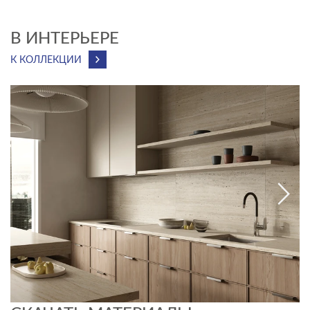
Надёжный керамический картридж, рассчитанный на 500
тыс. циклов
В ИНТЕРЬЕРЕ
Гибкий излив из термостойкого безопасного силикона
К КОЛЛЕКЦИИ
Аэратор Neoperl для экономии воды
4 трендовых цвета