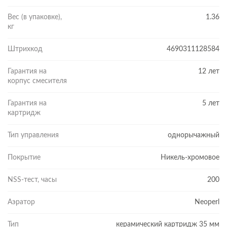
Вес (в упаковке),
1.36
кг
Штрихкод
4690311128584
Гарантия на
12 лет
корпус смесителя
ЭФФЕКТИВНАЯ ЭКОНОМИЯ
Смеситель оснащен аэратором Neoperl, который обеспечивает
Гарантия на
5 лет
стабильно ровный поток воды даже при плохом напоре.
картридж
Насадка позволяет экономить до 50% воды по сравнению с
обычными смесителями.
Тип управления
однорычажный
КОМФОРТНЫЙ МОНТАЖ
Смеситель оснащен стандартной подводкой с диаметром
Покрытие
Никель-хромовое
подключения 1/2 дюйма, что избавляет от трудностей при
монтаже.
NSS-тест, часы
200
Аэратор
Neoperl
Тип
керамический картридж 35 мм