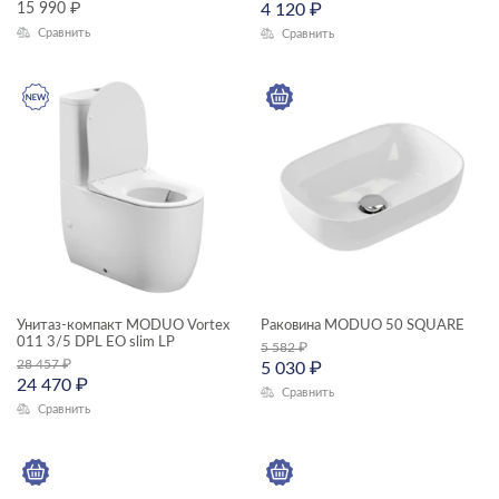
15 990
₽
4 120
₽
Сравнить
Сравнить
душевая система
зеркала-шкафчики
модули для тумбы
модули для шкафчиков
пеналы
ЦЕНА, ₽
раковины мебельные
Унитаз-компакт MODUO Vortex
Раковина MODUO 50 SQUARE
раковины на столешницу
—
011 3/5 DPL EO slim LP
5 582
₽
28 457
₽
раковины подвесные
5 030
₽
24 470
₽
Сравнить
ГАБАРИТЫ
смесители
Сравнить
Ширина, см
столешницы
—
тумбы для раковин