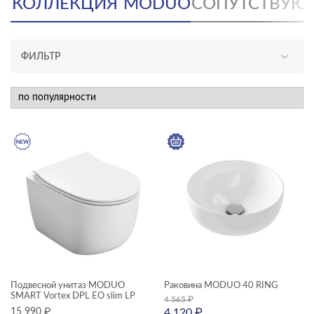
КОЛЛЕКЦИЯ
MODUO
СОПУТСТВУЮ
ФИЛЬТР
АССОРТИМЕНТ
новинка
КАТЕГОРИЯ
душевое оборудование
мебель для ванной
раковины и пьедесталы
смесители
унитазы, биде, писсуары
Подвесной унитаз MODUO
Раковина MODUO 40 RING
ТИП ПРОДУКТА
SMART Vortex DPL EO slim LP
4 565
₽
15 990
₽
4 120
₽