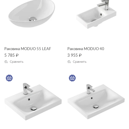
унитазы подвесные
Длина, см
унитазы-компакты
—
шкафчики
Высота, см
—
Раковина MODUO 55 LEAF
Раковина MODUO 40
Глубина, см
5 785
₽
3 955
₽
Сравнить
Сравнить
—
ЦВЕТ
КОЛЛЕКЦИЯ
MODUO