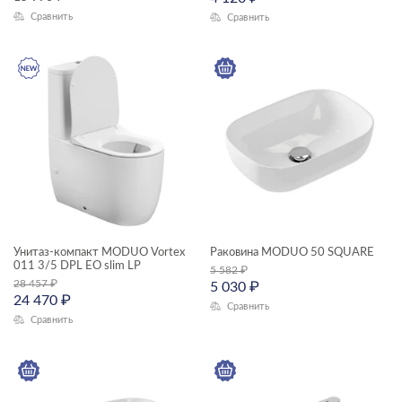
Сравнить
Сравнить
душевая система
зеркала-шкафчики
модули для тумбы
модули для шкафчиков
пеналы
ЦЕНА, ₽
раковины мебельные
Унитаз-компакт MODUO Vortex
Раковина MODUO 50 SQUARE
раковины на столешницу
—
011 3/5 DPL EO slim LP
5 582
₽
28 457
₽
раковины подвесные
5 030
₽
24 470
₽
Сравнить
ГАБАРИТЫ
смесители
Сравнить
Ширина, см
столешницы
—
тумбы для раковин