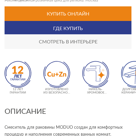
Рекомендованная розничная цена для региона: Москва
КУПИТЬ ОНЛАЙН
ГДЕ КУПИТЬ
СМОТРЕТЬ В ИНТЕРЬЕРЕ
12 ЛЕТ
ИЗГОТОВЛЕНО
НИКЕЛЬ-
ДОЛГОВ
ГАРАНТИИ
ИЗ БЕЗОПАСНОЙ
ХРОМОВОЕ
КЕРАМИ
ЛАТУНИ
ПОКРЫТИЕ
КАРТРИ
CERSANIT SUPER
000 Ц
SHINE
ИСПОЛЬ
ОПИСАНИЕ
Смеситель для раковины MODUO создан для комфортных
процедур и наполнения современных ванных комнат.