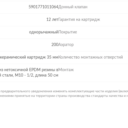
5901771011064
Донный клапан
12 лет
Гарантия на картридж
однорычажный
Покрытие
200
Аэратор
керамический картридж 35 мм
Количество монтажных отверстий
из нетоксичной EPDM резины в
Монтаж
стали, М10 - 1/2, длина 50 см
з предварительного уведомления изменять комплектующие части изделия (вклю
менениями принятые на территории страны производства стандарты качества и