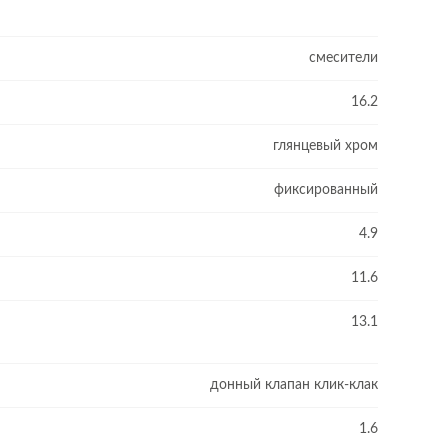
смесители
16.2
глянцевый хром
фиксированный
4.9
11.6
13.1
донный клапан клик-клак
1.6