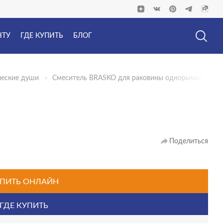
НТУ
ГДЕ КУПИТЬ
БЛОГ
ческие души
Смеситель BRASKO для раковины однорычажный кл
Поделиться
ПИТЬ ОНЛАЙН
ГДЕ КУПИТЬ