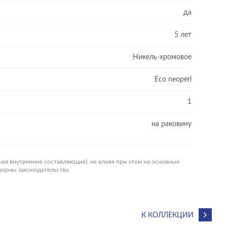
да
5 лет
Никель-хромовое
Eco neoperl
1
на раковину
чая внутренние составляющие), не влияя при этом на основные
 нормы законодательства
К КОЛЛЕКЦИИ