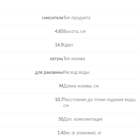
смесители
Тип продукта
4.85
Высота, см
14.9
Цвет
латунь
Тип излива
для раковины
Расход воды
M
Длина излива, см
10.7
Расстояние до точки падения воды,
см
50
Доп. комплектация
1.4
Вес (в упаковке), кг