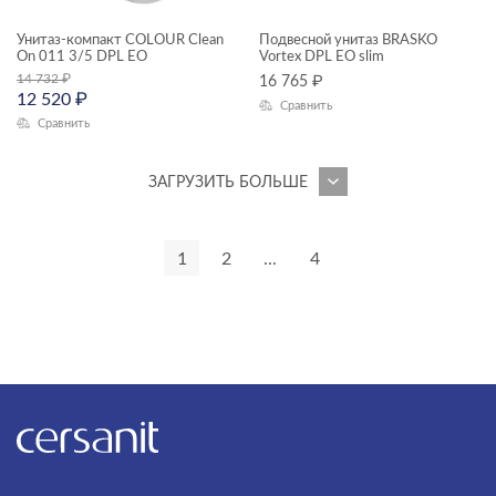
VIBE
Унитаз-компакт COLOUR Clean
Подвесной унитаз BRASKO
On 011 3/5 DPL EO
Vortex DPL EO slim
VIRGO
14 732
₽
16 765
₽
12 520
₽
Сравнить
VIVO
Сравнить
WISLA
ЗАГРУЗИТЬ БОЛЬШЕ
WOOD
ZEN
1
2
...
4