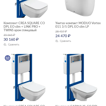
LARA
MELAR
MODUO
Комплект CREA SQUARE CO
Унитаз-компакт MODUO Vortex
DPL EO slim + LINK PRO +
011 3/5 DPL EO slim LP
TWINS хром глянцевый
MONOLITH
28 457
₽
35 065
₽
24 470
₽
30 160
₽
NATURE
Сравнить
Сравнить
PARVA
STAR
TRENTO
ACCENTO
AQUA
BLICK
BRASKO BLACK