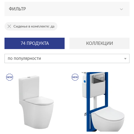
ФИЛЬТР
АССОРТИМЕНТ
Сиденье в комплекте: да
новинка
74 ПРОДУКТА
КОЛЛЕКЦИИ
эксклюзив
по популярности
КАТЕГОРИЯ
инсталляции и комплекты
унитазы, биде, писсуары
акриловые ванны
душевое оборудование
инсталяции и комплекты