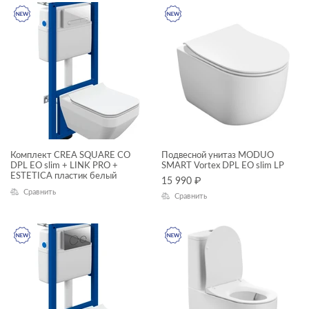
рамы для ванн
сиденья для унитазов
КОЛЛЕКЦИЯ
сифоны для ванн
смесители
столешницы
BRASKO
тумбы для раковин
CARINA
Комплект CREA SQUARE CO
Подвесной унитаз MODUO
угловые асимметричные ванны
DPL EO slim + LINK PRO +
SMART Vortex DPL EO slim LP
ESTETICA пластик белый
CITY
15 990
₽
шкафчики
Сравнить
Сравнить
COLOUR
CREA
DELFI
FLAVIS
JUST