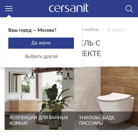
Москва
Главная
Продукты
Сантехника и мебель
С сиденьем в 
Ваш город — Москва?
САНТЕХНИКА И МЕБЕЛЬ С
Да, верно
СИДЕНЬЕМ В КОМПЛЕКТЕ
Выбрать другой
КОЛЛЕКЦИИ ДЛЯ ВАННЫХ
УНИТАЗЫ, БИДЕ,
КОМНАТ
ПИССУАРЫ