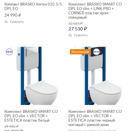
Компакт BRASKO Vortex 010 3/5
Комплект BRASKO SMART CO
ТИП ПРОДУКТА
DPL EO
DPL EO slim + LINK PRO +
Комплекты смесителей
CORNER пластик хром
24 990
₽
глянцевый
мебель для ванной
Сравнить
32 015
₽
27 530
₽
раковины и пьедесталы
Сравнить
комплекты (готовые решения)
смесители
унитазы подвесные
Эксклюзив
унитазы-компакты
душевая система
душевой гарнитур
ЦЕНА, ₽
зеркала
зеркала-шкафчики
—
инсталляции
Комплект BRASKO SMART CO
Комплект BRASKO SMART CO
DPL EO slim + VECTOR +
DPL EO slim + VECTOR +
ГАБАРИТЫ
кнопки для инсталляций
ESTETICA пластик белый
ESTETICA пластик черный
матовый с рамкой хром
29 982
₽
Ширина, см
Уточнить стоимость и наличие