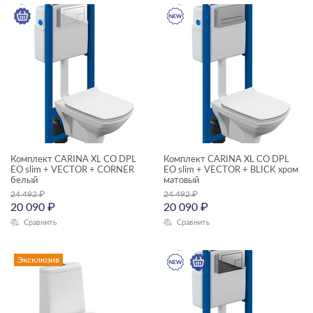
GEOMETRY
GRANTA
JOANNA
KALIOPE
LED
LINK PRO
Комплект CARINA XL CO DPL
Комплект CARINA XL CO DPL
EO slim + VECTOR + CORNER
EO slim + VECTOR + BLICK хром
LORENA
белый
матовый
24 492
₽
24 492
₽
LOUNA
20 090
₽
20 090
₽
MIKA
Сравнить
Сравнить
MILLE
Эксклюзив
MODUO SLIM
NENO