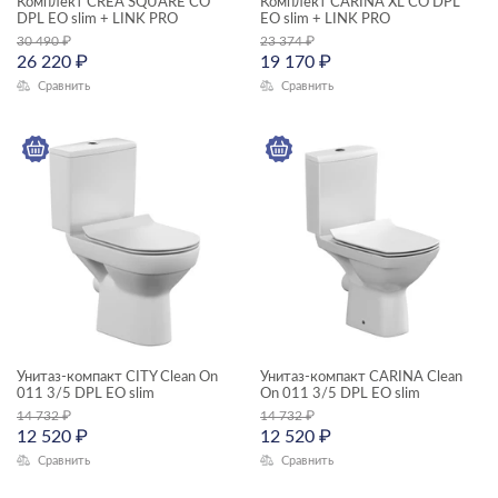
Комплект CREA SQUARE CO
Комплект CARINA XL CO DPL
CALLA
DPL EO slim + LINK PRO
EO slim + LINK PRO
30 490
₽
23 374
₽
CAMEO
26 220
₽
19 170
₽
Сравнить
Сравнить
CARI
CERSANIA
CLASSIC
CLASSIC RIBBLE
COMO
CORNER
ECLIPSE
ELIO
Унитаз-компакт CITY Clean On
Унитаз-компакт CARINA Clean
011 3/5 DPL EO slim
On 011 3/5 DPL EO slim
ESTETICA
14 732
₽
14 732
₽
12 520
₽
12 520
₽
FERRO
Сравнить
Сравнить
GEO