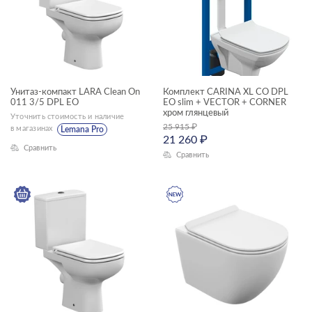
NIKE
ODRA
OLIVA
PRIME
Унитаз-компакт LARA Clean On
Комплект CARINA XL CO DPL
011 3/5 DPL EO
EO slim + VECTOR + CORNER
PRIME BLACK
хром глянцевый
Уточнить стоимость и наличие
25 915
₽
в магазинах
Lemana Pro
SENSE
21 260
₽
Сравнить
Сравнить
SMART
STONE
STREET FUSION
TWINS
UNIVERSAL
VECTOR
VERO