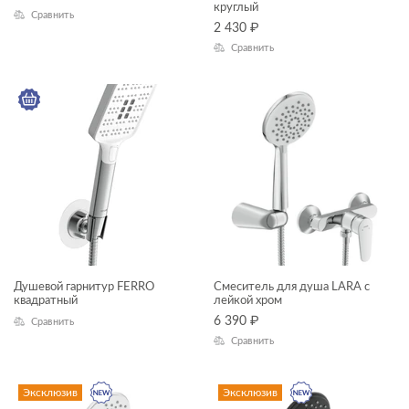
круглый
Сравнить
JUST
2 430
₽
Сравнить
KALIOPE
LED
LINK PRO
LORENA
LOUNA
MELAR
MIKA
Душевой гарнитур FERRO
Смеситель для душа LARA с
MILLE
квадратный
лейкой хром
6 390
₽
MODUO
Сравнить
Сравнить
MODUO SLIM
MONOLITH
Эксклюзив
Эксклюзив