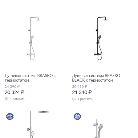
VIBE
VIVO
ACCENTO
AQUA
BLICK
CALLA
CAMEO
Душевая система BRASKO с
Душевая система BRASKO
термостатом
BLACK с термостатом
CARI
24 390
₽
30 490
₽
20 324
₽
21 340
₽
CARINA
Сравнить
Сравнить
CERSANIA
CITY
CLASSIC