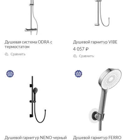
CLASSIC RIBBLE
COLOUR
COMO
CORNER
Душевая система ODRA с
Душевой гарнитур VIBE
термостатом
CREA
4 057
₽
Сравнить
Сравнить
DELFI
ECLIPSE
ELIO
ESTETICA
GEO
GEOMETRY
GRANTA
JOANNA
Душевой гарнитур NENO черный
Душевой гарнитур FERRO