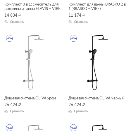
Комплект 3 в 1: смеситель для
Комплект для ванны BRASKO 2 в
ТИП ПРОДУКТА
раковины и ванны FLAVIS + VIBE
1 (BRASKO + VIBE)
инсталяции и комплекты
14 834
₽
11 174
₽
мебель для ванной
Сравнить
Сравнить
раковины и пьедесталы
душевая система
унитазы, биде, писсуары
душевой гарнитур
смесители
зеркала
зеркала-шкафчики
ЦЕНА, ₽
инсталляции
Душевая система OLIVA хром
Душевая система OLIVA черный
кнопки для инсталляций
—
26 424
₽
26 424
₽
комплектующие для мебели
Сравнить
Сравнить
ГАБАРИТЫ
комплекты (готовые решения)
Ширина, см