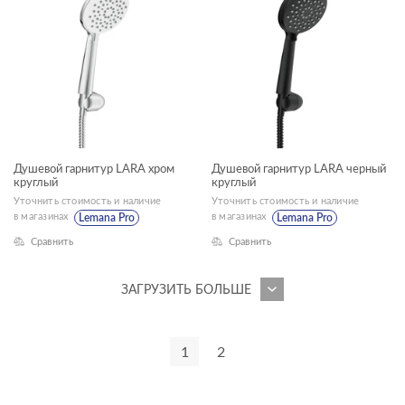
NATURE
NIKE
PARVA
PRIME
PRIME BLACK
Душевой гарнитур LARA хром
Душевой гарнитур LARA черный
SENSE
круглый
круглый
Уточнить стоимость и наличие
Уточнить стоимость и наличие
SMART
в магазинах
в магазинах
Lemana Pro
Lemana Pro
STAR
Сравнить
Сравнить
STONE
ЗАГРУЗИТЬ БОЛЬШЕ
STREET FUSION
TRENTO
1
2
TWINS
UNIVERSAL