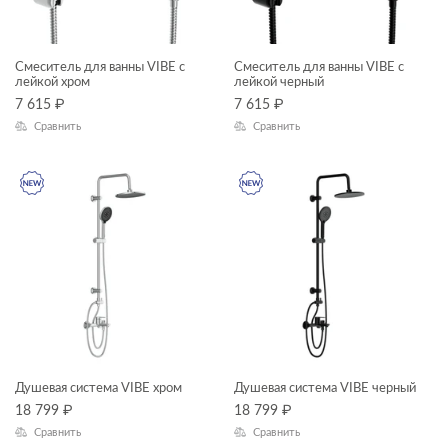
сиденья для унитазов
сифоны для ванн
Смеситель для ванны VIBE с
Смеситель для ванны VIBE с
лейкой хром
лейкой черный
КОЛЛЕКЦИЯ
столешницы
7 615
₽
7 615
₽
тумбы для раковин
Сравнить
Сравнить
угловые асимметричные ванны
BRASKO
унитазы подвесные
BRASKO BLACK
унитазы-компакты
FERRO
шкафчики
FLAVIS
LARA
NENO
Душевая система VIBE хром
Душевая система VIBE черный
ODRA
18 799
₽
18 799
₽
Сравнить
Сравнить
OLIVA