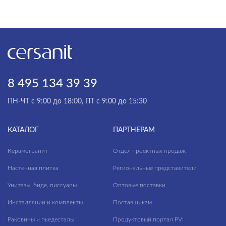
VECTOR
VERO
VIRGO
WISLA
8 495 134 39 39
WOOD
ПН-ЧТ с 9:00 до 18:00, ПТ с 9:00 до 15:30
ZEN
КАТАЛОГ
ПАРТНЕРАМ
Керамогранит
Отдел проектных продаж
Настенная плитка
Региональные представители
Унитазы, биде, писсуары
Оптовые поставки
Инсталляции и комплекты
Поставщикам
Раковины и пьедесталы
Продуктовый портал PVI