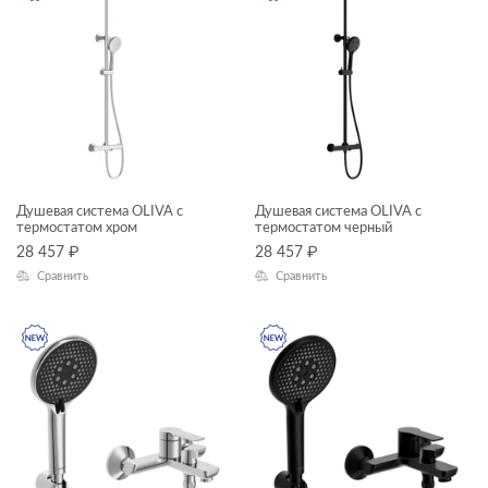
модули для тумбы
—
модули для шкафчиков
ножки для ванн
Длина, см
панели для ванн
—
пеналы
Высота, см
прямоугольные ванны
Душевая система OLIVA с
Душевая система OLIVA с
—
термостатом хром
термостатом черный
пьедесталы
28 457
₽
28 457
₽
Глубина, см
раковины в столешницу
Сравнить
Сравнить
—
раковины мебельные
раковины на столешницу
ЦВЕТ
раковины подвесные
раковины с пьедесталом
рамы для ванн