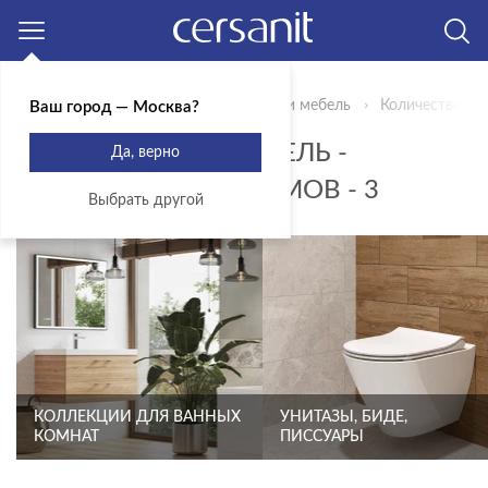
Москва
Главная
Продукты
Сантехника и мебель
Количество ре
Ваш город — Москва?
САНТЕХНИКА И МЕБЕЛЬ -
Да, верно
КОЛИЧЕСТВО РЕЖИМОВ - 3
Выбрать другой
КОЛЛЕКЦИИ ДЛЯ ВАННЫХ
УНИТАЗЫ, БИДЕ,
КОМНАТ
ПИССУАРЫ