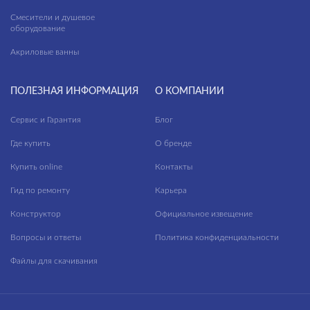
сиденья для унитазов
Смесители и душевое
оборудование
сифоны для ванн
Акриловые ванны
КОЛЛЕКЦИЯ
смесители
столешницы
ПОЛЕЗНАЯ ИНФОРМАЦИЯ
О КОМПАНИИ
угловые асимметричные ванны
Сервис и Гарантия
Блог
COLOUR
унитазы подвесные
Где купить
О бренде
ACCENTO
унитазы-компакты
Купить online
Контакты
AQUA
шкафчики
Гид по ремонту
Карьера
BLICK
Конструктор
Официальное извещение
BRASKO
Вопросы и ответы
Политика конфиденциальности
BRASKO BLACK
Файлы для скачивания
CALLA
CAMEO