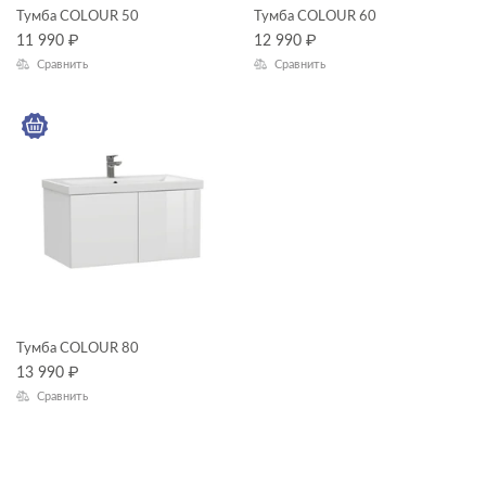
Тумба COLOUR 50
Тумба COLOUR 60
ТИП ПРОДУКТА
Комплекты смесителей
11 990
₽
12 990
₽
Сравнить
Сравнить
раковины и пьедесталы
смесители
тумбы для раковин
унитазы, биде, писсуары
душевая система
душевой гарнитур
зеркала
зеркала-шкафчики
ЦЕНА, ₽
инсталляции
Тумба COLOUR 80
кнопки для инсталляций
13 990
₽
—
Сравнить
комплектующие для мебели
ГАБАРИТЫ
комплекты (готовые решения)
Ширина, см