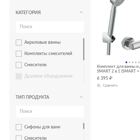
КАТЕГОРИЯ
акриловые ванны
Комплекты смесителей
смесители
Комплект для ванны и
SMART 2 в 1 (SMART +
душевое оборудование
6 395
₽
Сравнить
инсталляции и комплекты
ТИП ПРОДУКТА
инсталяции и комплекты
мебель для ванной
раковины и пьедесталы
сифоны для ванн
унитазы, биде, писсуары
смесители