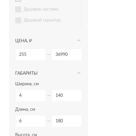
душевая система
душевой гарнитур
зеркала
ЦЕНА, ₽
зеркала-шкафчики
инсталляции
—
кнопки для инсталляций
ГАБАРИТЫ
комплектующие для
мебели
Ширина, см
комплекты (готовые
решения)
—
модули для тумбы
Длина, см
модули для шкафчиков
—
ножки для ванн
Высота, см