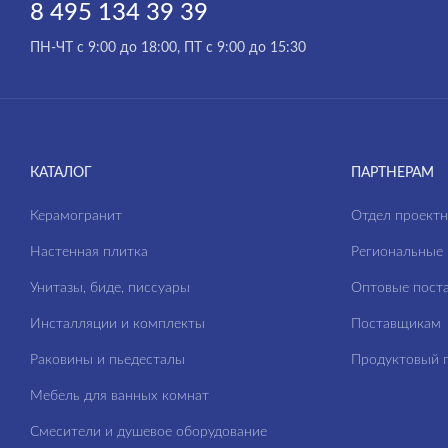
8 495 134 39 39
CITY
ПН-ЧТ с 9:00 до 18:00, ПТ с 9:00 до 15:30
CLASSIC
CLASSIC RIBBLE
COLOUR
COMO
КАТАЛОГ
ПАРТНЕРАМ
CORNER
Керамогранит
Отдел проект
CREA
Настенная плитка
Региональные 
DELFI
Унитазы, биде, писсуары
Оптовые пост
ECLIPSE
Инсталляции и комплекты
Поставщикам
ELIO
Раковины и пьедесталы
Продуктовый п
ESTETICA
Мебель для ванных комнат
FERRO
Смесители и душевое оборудование
FLAVIS