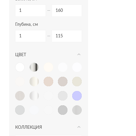
панели для ванн
—
пеналы
Глубина, см
прямоугольные ванны
пьедесталы
—
раковины в столешницу
ЦВЕТ
раковины мебельные
раковины на столешницу
раковины подвесные
раковины с пьедесталом
рамы для ванн
сиденья для унитазов
столешницы
КОЛЛЕКЦИЯ
тумбы для раковин