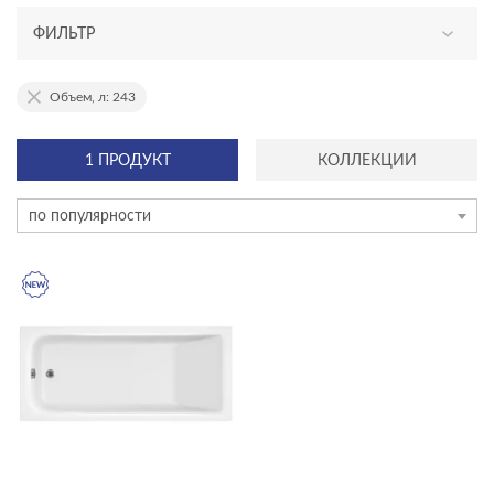
ФИЛЬТР
АССОРТИМЕНТ
Объем, л: 243
новинка
1 ПРОДУКТ
КОЛЛЕКЦИИ
эксклюзив
по популярности
КАТЕГОРИЯ
акриловые ванны
душевое оборудование
инсталляции и комплекты
инсталяции и комплекты
Комплекты смесителей