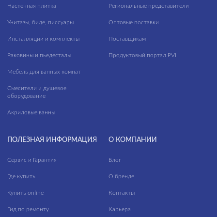
модули для тумбы
Настенная плитка
Региональные представители
—
модули для шкафчиков
Унитазы, биде, писсуары
Оптовые поставки
ножки для ванн
Длина, см
Инсталляции и комплекты
Поставщикам
панели для ванн
Раковины и пьедесталы
Продуктовый портал PVI
—
пеналы
Мебель для ванных комнат
Высота, см
пьедесталы
Смесители и душевое
оборудование
—
раковины в столешницу
Акриловые ванны
Глубина, см
раковины мебельные
—
раковины на столешницу
ПОЛЕЗНАЯ ИНФОРМАЦИЯ
О КОМПАНИИ
раковины подвесные
Сервис и Гарантия
Блог
ЦВЕТ
раковины с пьедесталом
Где купить
О бренде
рамы для ванн
Купить online
Контакты
сиденья для унитазов
Гид по ремонту
Карьера