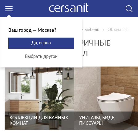
Москва
Главная
Продукты
Сантехника и мебель
Объем 243
Ваш город — Москва?
УГЛОВЫЕ АСИММЕТРИЧНЫЕ
Да, верно
ВАННЫ - ОБЪЕМ 243 Л
Выбрать другой
КОЛЛЕКЦИИ ДЛЯ ВАННЫХ
УНИТАЗЫ, БИДЕ,
КОМНАТ
ПИССУАРЫ