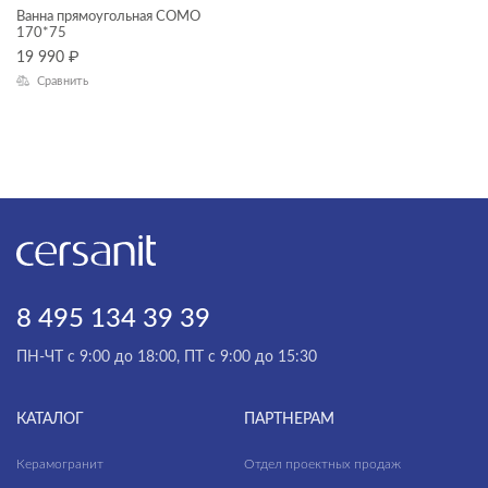
Ванна прямоугольная COMO
ТИП ПРОДУКТА
170*75
мебель для ванной
19 990
₽
раковины и пьедесталы
Сравнить
смесители
прямоугольные ванны
унитазы, биде, писсуары
душевая система
душевой гарнитур
зеркала
зеркала-шкафчики
8 495 134 39 39
ЦЕНА, ₽
инсталляции
ПН-ЧТ с 9:00 до 18:00, ПТ с 9:00 до 15:30
кнопки для инсталляций
—
комплектующие для мебели
КАТАЛОГ
ПАРТНЕРАМ
ГАБАРИТЫ
комплекты (готовые решения)
Керамогранит
Отдел проектных продаж
Ширина, см