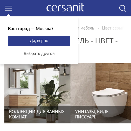
Москва
Главная
Продукты
Сантехника и мебель
Цвет серый ма
Ваш город — Москва?
САНТЕХНИКА И МЕБЕЛЬ - ЦВЕТ -
Да, верно
СЕРЫЙ МАТОВЫЙ
Выбрать другой
КОЛЛЕКЦИИ ДЛЯ ВАННЫХ
УНИТАЗЫ, БИДЕ,
КОМНАТ
ПИССУАРЫ