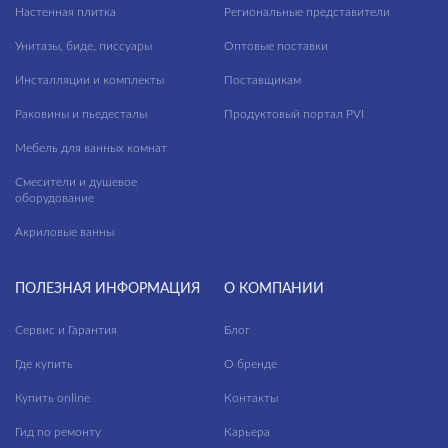
модули для тумбы
Настенная плитка
Региональные представители
—
модули для шкафчиков
Унитазы, биде, писсуары
Оптовые поставки
ножки для ванн
Длина, см
Инсталляции и комплекты
Поставщикам
панели для ванн
Раковины и пьедесталы
Продуктовый портал PVI
—
пеналы
Мебель для ванных комнат
Высота, см
прямоугольные ванны
Смесители и душевое
оборудование
—
пьедесталы
Акриловые ванны
Глубина, см
раковины в столешницу
—
раковины мебельные
ПОЛЕЗНАЯ ИНФОРМАЦИЯ
О КОМПАНИИ
раковины на столешницу
Сервис и Гарантия
Блог
ЦВЕТ
раковины подвесные
Где купить
О бренде
раковины с пьедесталом
Купить online
Контакты
рамы для ванн
Гид по ремонту
Карьера