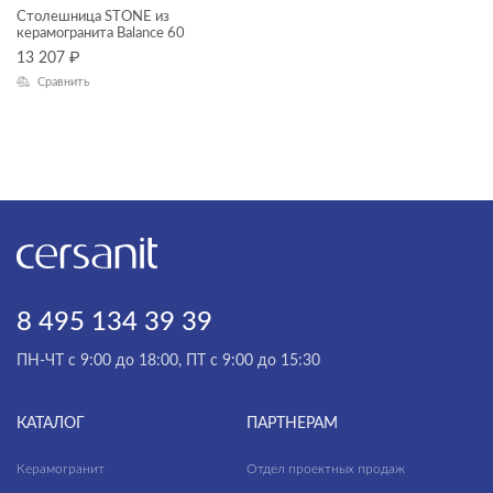
Столешница STONE из
ТИП ПРОДУКТА
керамогранита Balance 60
Комплекты смесителей
13 207
₽
раковины и пьедесталы
Сравнить
смесители
столешницы
унитазы, биде, писсуары
душевая система
душевой гарнитур
зеркала
зеркала-шкафчики
8 495 134 39 39
ЦЕНА, ₽
инсталляции
ПН-ЧТ с 9:00 до 18:00, ПТ с 9:00 до 15:30
кнопки для инсталляций
—
комплектующие для мебели
КАТАЛОГ
ПАРТНЕРАМ
ГАБАРИТЫ
комплекты (готовые решения)
Керамогранит
Отдел проектных продаж
Ширина, см