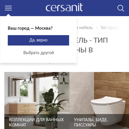
Москва
Главная
Продукты
Сантехника и мебель
Тип продукта 
Ваш город — Москва?
САНТЕХНИКА И МЕБЕЛЬ - ТИП
Да, верно
ПРОДУКТА - РАКОВИНЫ В
Выбрать другой
СТОЛЕШНИЦУ
КОЛЛЕКЦИИ ДЛЯ ВАННЫХ
УНИТАЗЫ, БИДЕ,
КОМНАТ
ПИССУАРЫ