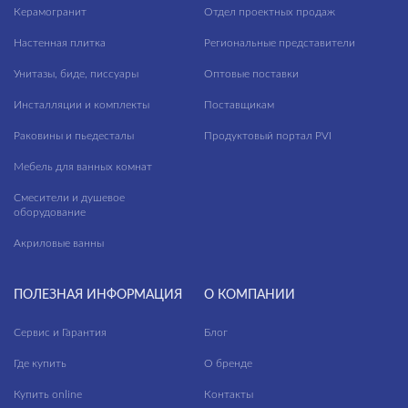
Керамогранит
Отдел проектных продаж
Ширина, см
модули для тумбы
Настенная плитка
Региональные представители
—
модули для шкафчиков
Унитазы, биде, писсуары
Оптовые поставки
ножки для ванн
Длина, см
Инсталляции и комплекты
Поставщикам
панели для ванн
Раковины и пьедесталы
—
Продуктовый портал PVI
пеналы
Мебель для ванных комнат
Высота, см
прямоугольные ванны
Смесители и душевое
оборудование
—
пьедесталы
Акриловые ванны
Глубина, см
раковины мебельные
—
раковины на столешницу
ПОЛЕЗНАЯ ИНФОРМАЦИЯ
О КОМПАНИИ
раковины подвесные
Сервис и Гарантия
Блог
ЦВЕТ
раковины с пьедесталом
Где купить
О бренде
рамы для ванн
Купить online
Контакты