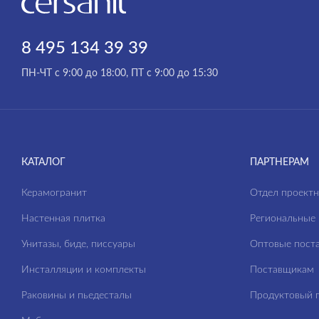
BRASKO BLACK
CALLA
8 495 134 39 39
CAMEO
ПН-ЧТ с 9:00 до 18:00, ПТ с 9:00 до 15:30
CARI
CARINA
CERSANIA
КАТАЛОГ
ПАРТНЕРАМ
CITY
CLASSIC
Керамогранит
Отдел проект
CLASSIC RIBBLE
Настенная плитка
Региональные 
COLOUR
Унитазы, биде, писсуары
Оптовые пост
COMO
Инсталляции и комплекты
Поставщикам
CORNER
Раковины и пьедесталы
Продуктовый п
CREA