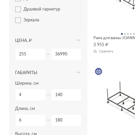
душевой гарнитур
зеркала
зеркала-шкафчики
Рама для ванны JOAN
ЦЕНА, ₽
инсталляции
3 955
₽
Сравнить
кнопки для инсталляций
—
комплектующие для
мебели
ГАБАРИТЫ
комплекты (готовые
Ширина, см
решения)
модули для тумбы
—
модули для шкафчиков
Длина, см
ножки для ванн
—
панели для ванн
Высота, см