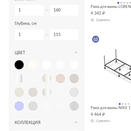
пеналы
Рама для ванны LORE
—
4 342
₽
прямоугольные ванны
Сравнить
Глубина, см
пьедесталы
раковины в столешницу
—
раковины мебельные
ЦВЕТ
раковины на столешницу
раковины подвесные
раковины с пьедесталом
сиденья для унитазов
сифоны для ванн
Рама для ванны NIKE 
смесители
4 464
₽
столешницы
Сравнить
КОЛЛЕКЦИЯ
тумбы для раковин