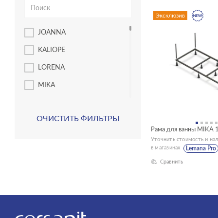
угловые асимметричные
Эксклюзив
ванны
JOANNA
унитазы подвесные
KALIOPE
унитазы-компакты
LORENA
шкафчики
MIKA
NIKE
ОЧИСТИТЬ ФИЛЬТРЫ
UNIVERSAL
Рама для ванны MIKA 
VIRGO
Уточнить стоимость и на
в магазинах
Lemana Pro
ACCENTO
Сравнить
AQUA
BLICK
BRASKO