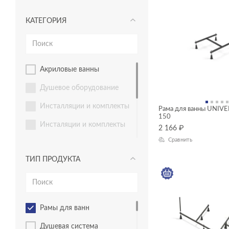
КАТЕГОРИЯ
акриловые ванны
душевое оборудование
инсталляции и комплекты
Рама для ванны UNIVE
150
инсталяции и комплекты
2 166
₽
Сравнить
Комплекты смесителей
ТИП ПРОДУКТА
мебель для ванной
раковины и пьедесталы
смесители
рамы для ванн
унитазы, биде, писсуары
душевая система