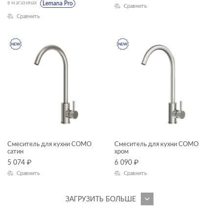
в магазинах
Lemana Pro
Сравнить
PRIME
Сравнить
PRIME BLACK
SENSE
SMART
STAR
STONE
STREET FUSION
TRENTO
Смеситель для кухни COMO
Смеситель для кухни COMO
TWINS
сатин
хром
5 074
₽
6 090
₽
UNIVERSAL
Сравнить
Сравнить
VECTOR
ЗАГРУЗИТЬ БОЛЬШЕ
VERO
VIBE