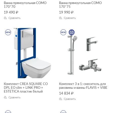
Ванна прямоугольная COMO
Ванна прямоугольная COMO
CERSANIA
170*70
170*75
19 490
₽
19 990
₽
CITY
Сравнить
Сравнить
CLASSIC
CLASSIC RIBBLE
COLOUR
COMO
CORNER
CREA
DELFI
Комплект CREA SQUARE CO
Комплект 3 в 1: смеситель для
DPL EO slim + LINK PRO +
раковины и ванны FLAVIS + VIBE
ECLIPSE
ESTETICA пластик белый
14 834
₽
ELIO
Сравнить
Сравнить
ESTETICA