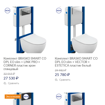
раковины и пьедесталы
смесители
душевая система
унитазы, биде, писсуары
душевой гарнитур
зеркала
зеркала-шкафчики
инсталляции
Комплект BRASKO SMART CO
Комплект BRASKO SMART CO
DPL EO slim + LINK PRO +
ЦЕНА, ₽
DPL EO slim + VECTOR +
кнопки для инсталляций
CORNER пластик хром
ESTETICA пластик белый
глянцевый
29 982
₽
комплектующие для мебели
—
32 015
₽
25 780
₽
27 530
₽
комплекты (готовые решения)
Сравнить
Сравнить
ГАБАРИТЫ
модули для тумбы
Ширина, см
Эксклюзив
модули для шкафчиков
—