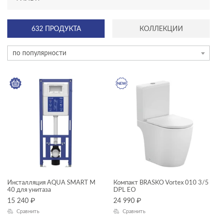
АССОРТИМЕНТ
632 ПРОДУКТА
КОЛЛЕКЦИИ
новинка
по популярности
эксклюзив
КАТЕГОРИЯ
акриловые ванны
душевое оборудование
инсталляции и комплекты
инсталяции и комплекты
Инсталляция AQUA SMART M
Компакт BRASKO Vortex 010 3/5
40 для унитаза
DPL EO
Комплекты смесителей
15 240
₽
24 990
₽
Сравнить
Сравнить
ТИП ПРОДУКТА
мебель для ванной