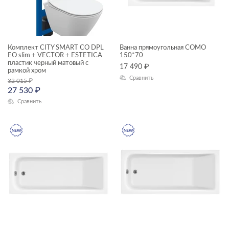
смесители
КОЛЛЕКЦИЯ
столешницы
Комплект CITY SMART CO DPL
тумбы для раковин
Ванна прямоугольная COMO
EO slim + VECTOR + ESTETICA
150*70
пластик черный матовый с
угловые асимметричные ванны
17 490
₽
рамкой хром
ACCENTO
Сравнить
32 015
₽
унитазы подвесные
27 530
₽
AQUA
Сравнить
унитазы-компакты
BLICK
шкафчики
BRASKO
BRASKO BLACK
CALLA
CAMEO
CARI
CARINA