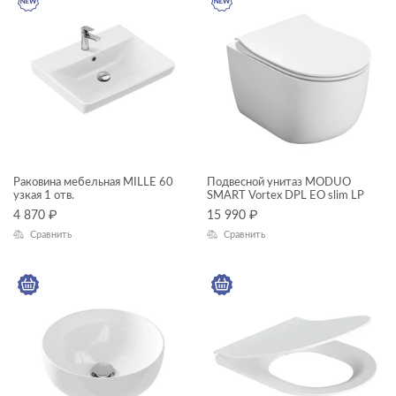
FERRO
FLAVIS
GEO
GEOMETRY
GRANTA
JOANNA
Раковина мебельная MILLE 60
Подвесной унитаз MODUO
узкая 1 отв.
SMART Vortex DPL EO slim LP
JUST
4 870
₽
15 990
₽
KALIOPE
Сравнить
Сравнить
LARA
LED
LINK PRO
LORENA
LOUNA