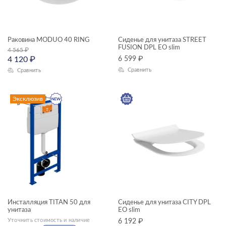
MELAR
MIKA
Раковина MODUO 40 RING
Сиденье для унитаза STREET
FUSION DPL EO slim
4 565
₽
MILLE
4 120
₽
6 599
₽
MODUO
Сравнить
Сравнить
MODUO SLIM
Эксклюзив
MONOLITH
NATURE
NENO
NIKE
ODRA
OLIVA
Инсталляция TITAN 50 для
Сиденье для унитаза CITY DPL
унитаза
EO slim
PARVA
Уточнить стоимость и наличие
6 192
₽