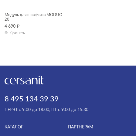
инсталяции и комплекты
Модуль для шкафчика MODUO
ТИП ПРОДУКТА
20
Комплекты смесителей
4 690
₽
раковины и пьедесталы
Сравнить
смесители
модули для шкафчиков
унитазы, биде, писсуары
душевая система
душевой гарнитур
зеркала
зеркала-шкафчики
8 495 134 39 39
ЦЕНА, ₽
инсталляции
ПН-ЧТ с 9:00 до 18:00, ПТ с 9:00 до 15:30
кнопки для инсталляций
—
комплектующие для мебели
КАТАЛОГ
ПАРТНЕРАМ
ГАБАРИТЫ
комплекты (готовые решения)