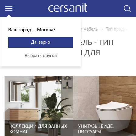
Москва
Главная
Продукты
Сантехника и мебель
Тип продукта 
Ваш город — Москва?
САНТЕХНИКА И МЕБЕЛЬ - ТИП
Да, верно
ПРОДУКТА - МОДУЛИ ДЛЯ
Выбрать другой
ШКАФЧИКОВ
КОЛЛЕКЦИИ ДЛЯ ВАННЫХ
УНИТАЗЫ, БИДЕ,
КОМНАТ
ПИССУАРЫ