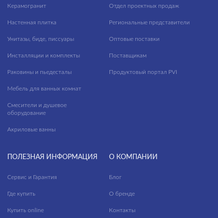
Керамогранит
Отдел проектных продаж
Ширина, см
модули для тумбы
Настенная плитка
Региональные представители
—
ножки для ванн
Унитазы, биде, писсуары
Оптовые поставки
панели для ванн
Длина, см
Инсталляции и комплекты
Поставщикам
пеналы
Раковины и пьедесталы
Продуктовый портал PVI
—
прямоугольные ванны
Мебель для ванных комнат
Высота, см
пьедесталы
Смесители и душевое
оборудование
—
раковины в столешницу
Акриловые ванны
Глубина, см
раковины мебельные
—
раковины на столешницу
ПОЛЕЗНАЯ ИНФОРМАЦИЯ
О КОМПАНИИ
раковины подвесные
Сервис и Гарантия
Блог
ЦВЕТ
раковины с пьедесталом
Где купить
О бренде
рамы для ванн
Купить online
Контакты