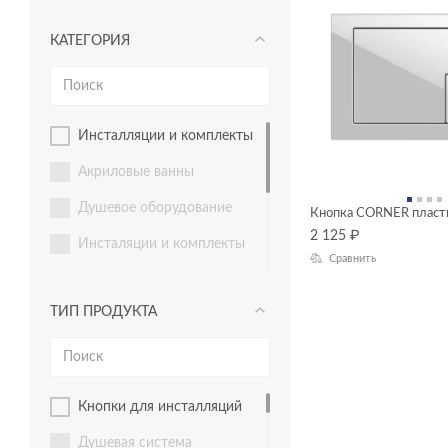
КАТЕГОРИЯ
инсталляции и комплекты
акриловые ванны
душевое оборудование
Кнопка CORNER пласт
2 125
₽
инсталяции и комплекты
Сравнить
Комплекты смесителей
ТИП ПРОДУКТА
мебель для ванной
раковины и пьедесталы
смесители
кнопки для инсталляций
унитазы, биде, писсуары
душевая система