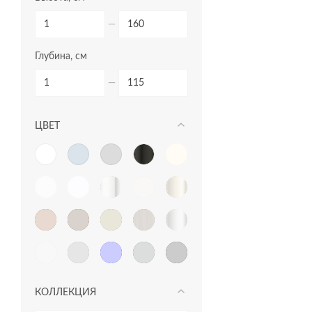
прямоугольные ванны
—
пьедесталы
Глубина, см
раковины в столешницу
раковины мебельные
—
раковины на столешницу
ЦВЕТ
раковины подвесные
раковины с пьедесталом
рамы для ванн
сиденья для унитазов
сифоны для ванн
смесители
столешницы
КОЛЛЕКЦИЯ
тумбы для раковин