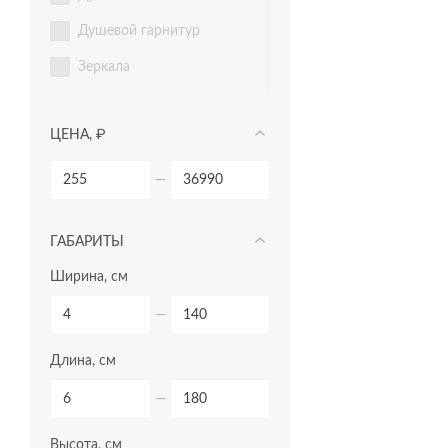
душевой гарнитур
зеркала
зеркала-шкафчики
ЦЕНА, ₽
инсталляции
комплектующие для
—
мебели
комплекты (готовые
ГАБАРИТЫ
решения)
Ширина, см
модули для тумбы
модули для шкафчиков
—
ножки для ванн
Длина, см
панели для ванн
—
пеналы
Высота, см