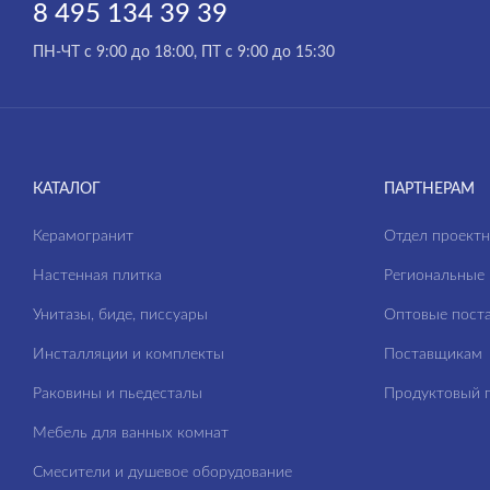
8 495 134 39 39
CITY
ПН-ЧТ с 9:00 до 18:00, ПТ с 9:00 до 15:30
CLASSIC
CLASSIC RIBBLE
COLOUR
COMO
КАТАЛОГ
ПАРТНЕРАМ
CREA
Керамогранит
Отдел проект
DELFI
Настенная плитка
Региональные 
ECLIPSE
Унитазы, биде, писсуары
Оптовые пост
ELIO
Инсталляции и комплекты
Поставщикам
ESTETICA
Раковины и пьедесталы
Продуктовый п
FERRO
Мебель для ванных комнат
FLAVIS
Смесители и душевое оборудование
GEO