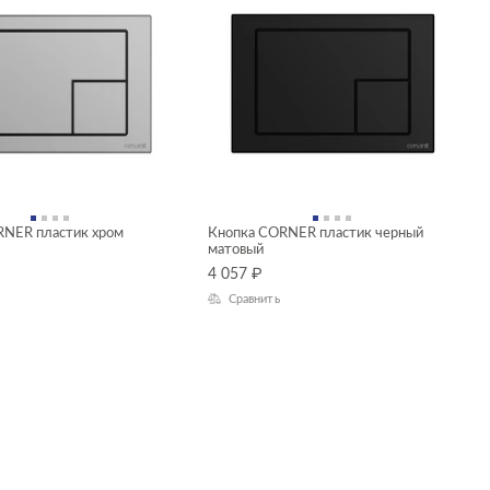
RNER пластик хром
Кнопка CORNER пластик черный
матовый
4 057
₽
Сравнить