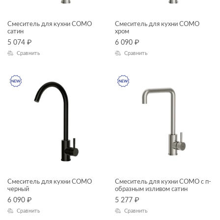
инсталяции и комплекты
Смеситель для кухни COMO
Смеситель для кухни COMO
ТИП ПРОДУКТА
сатин
хром
Комплекты смесителей
5 074
₽
6 090
₽
мебель для ванной
Сравнить
Сравнить
раковины и пьедесталы
смесители
унитазы, биде, писсуары
душевая система
душевой гарнитур
зеркала
зеркала-шкафчики
ЦЕНА, ₽
инсталляции
Смеситель для кухни COMO
Смеситель для кухни COMO с п-
кнопки для инсталляций
—
черный
образным изливом сатин
6 090
₽
5 277
₽
комплектующие для мебели
Сравнить
Сравнить
ГАБАРИТЫ
комплекты (готовые решения)