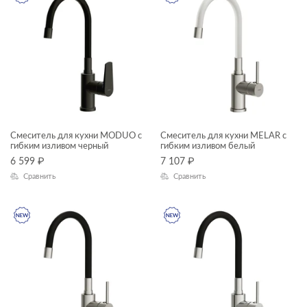
CORNER
CREA
DELFI
ECLIPSE
ELIO
ESTETICA
Смеситель для кухни MODUO с
Смеситель для кухни MELAR с
гибким изливом черный
гибким изливом белый
FERRO
6 599
₽
7 107
₽
FLAVIS
Сравнить
Сравнить
GEO
GEOMETRY
GRANTA
JOANNA
JUST