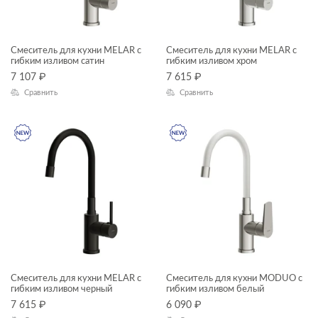
KALIOPE
LARA
Смеситель для кухни MELAR с
Смеситель для кухни MELAR с
гибким изливом сатин
гибким изливом хром
LED
7 107
₽
7 615
₽
Сравнить
Сравнить
LINK PRO
LORENA
LOUNA
MIKA
MILLE
MODUO SLIM
MONOLITH
NATURE
Смеситель для кухни MELAR с
Смеситель для кухни MODUO с
гибким изливом черный
гибким изливом белый
NENO
7 615
₽
6 090
₽