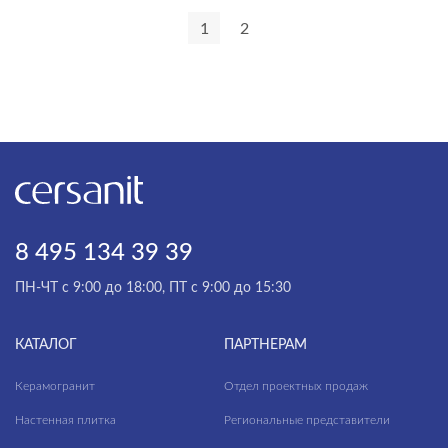
1
2
VECTOR
VERO
VIBE
VIRGO
WISLA
WOOD
ZEN
8 495 134 39 39
ПН-ЧТ с 9:00 до 18:00, ПТ с 9:00 до 15:30
КАТАЛОГ
ПАРТНЕРАМ
Керамогранит
Отдел проектных продаж
Настенная плитка
Региональные представители