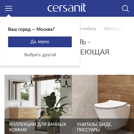
Москва
Главная
Продукты
Сантехника и мебель
Материал - не
Ваш город — Москва?
САНТЕНИКА И МЕБЕЛЬ -
Да, верно
МАТЕРИАЛ - НЕРЖАВЕЮЩАЯ
Выбрать другой
СТАЛЬ
КОЛЛЕКЦИИ ДЛЯ ВАННЫХ
УНИТАЗЫ, БИДЕ,
КОМНАТ
ПИССУАРЫ