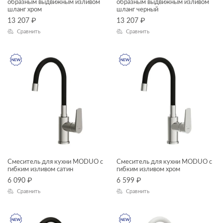
образным выдвижным изливом
образным выдвижным изливом
шланг хром
шланг черный
BLICK
13 207
₽
13 207
₽
BRASKO
Сравнить
Сравнить
BRASKO BLACK
CALLA
CAMEO
CARI
CARINA
CERSANIA
CITY
Смеситель для кухни MODUO с
Смеситель для кухни MODUO с
гибким изливом сатин
гибким изливом хром
CLASSIC
6 090
₽
6 599
₽
CLASSIC RIBBLE
Сравнить
Сравнить
COLOUR