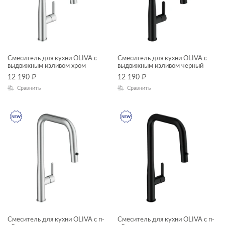
рамы для ванн
сиденья для унитазов
сифоны для ванн
Смеситель для кухни OLIVA с
Смеситель для кухни OLIVA с
КОЛЛЕКЦИЯ
столешницы
выдвижным изливом хром
выдвижным изливом черный
12 190
₽
12 190
₽
тумбы для раковин
Сравнить
Сравнить
угловые асимметричные ванны
COMO
унитазы подвесные
MELAR
унитазы-компакты
MODUO
шкафчики
OLIVA
VIVO
ACCENTO
AQUA
Смеситель для кухни OLIVA с п-
Смеситель для кухни OLIVA с п-