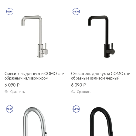
Ширина, см
модули для тумбы
—
модули для шкафчиков
ножки для ванн
Длина, см
панели для ванн
—
пеналы
Высота, см
прямоугольные ванны
—
Смеситель для кухни COMO с п-
Смеситель для кухни COMO с п-
пьедесталы
образным изливом хром
образным изливом черный
Глубина, см
6 090
₽
6 090
₽
раковины в столешницу
Сравнить
Сравнить
—
раковины мебельные
раковины на столешницу
ЦВЕТ
раковины подвесные
раковины с пьедесталом