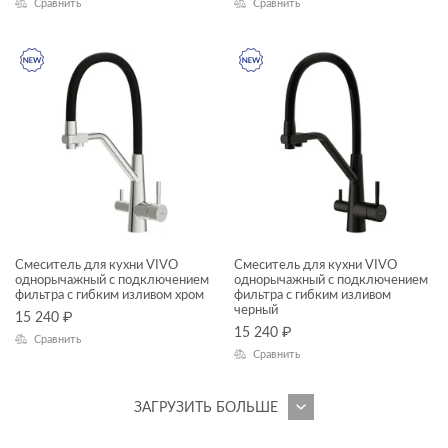
Сравнить
Сравнить
NIKE
ODRA
PARVA
PRIME
PRIME BLACK
SENSE
SMART
STAR
Смеситель для кухни VIVO
Смеситель для кухни VIVO
однорычажный с подключением
однорычажный с подключением
фильтра с гибким изливом хром
фильтра с гибким изливом
STONE
черный
15 240
₽
15 240
₽
STREET FUSION
Сравнить
Сравнить
TRENTO
TWINS
ЗАГРУЗИТЬ БОЛЬШЕ
UNIVERSAL