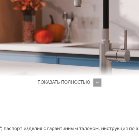
ПОКАЗАТЬ ПОЛНОСТЬЮ
ХНОВЛЯЕТ
ческом дизайне станет гармоничной частью современного
", паспорт изделия с гарантийным талоном, инструкция по 
авлено в стильной комбинации двух оттенков: это сатинов