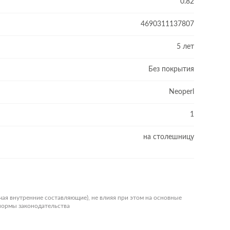
0.82
4690311137807
5 лет
Без покрытия
Neoperl
1
на столешницу
чая внутренние составляющие), не влияя при этом на основные
 нормы законодательства