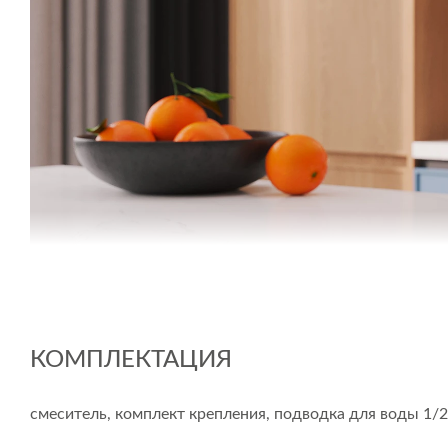
КОМПЛЕКТАЦИЯ
MELAR — ПРАКТИЧНОСТЬ, КОТОРАЯ ВДО
Стильный и функциональный смеситель Melar в класси
смеситель, комплект крепления, подводка для воды 1/2
бытовые хлопоты в удовольствие. Оборудование предст