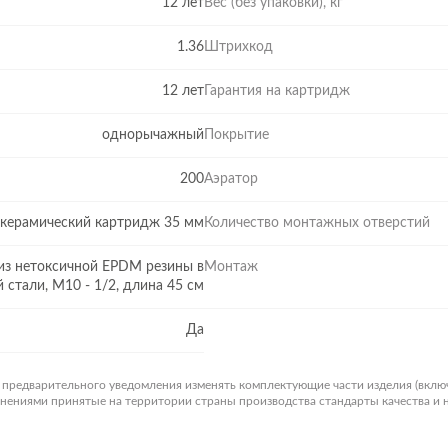
12 лет
Вес (без упаковки), кг
1.36
Штрихкод
12 лет
Гарантия на картридж
однорычажный
Покрытие
200
Аэратор
керамический картридж 35 мм
Количество монтажных отверстий
из нетоксичной EPDM резины в
Монтаж
стали, М10 - 1/2, длина 45 см
Да
з предварительного уведомления изменять комплектующие части изделия (вклю
менениями принятые на территории страны производства стандарты качества и