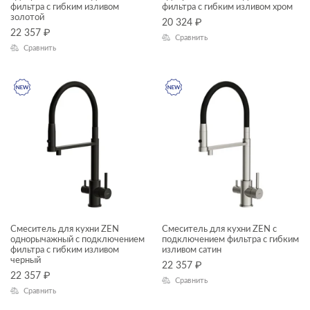
—
фильтра с гибким изливом
фильтра с гибким изливом хром
золотой
20 324
₽
22 357
₽
Сравнить
ЦВЕТ
Сравнить
КОЛЛЕКЦИЯ
ZEN
Смеситель для кухни ZEN
Смеситель для кухни ZEN с
однорычажный с подключением
подключением фильтра с гибким
фильтра с гибким изливом
изливом сатин
черный
22 357
₽
22 357
₽
Сравнить
Сравнить