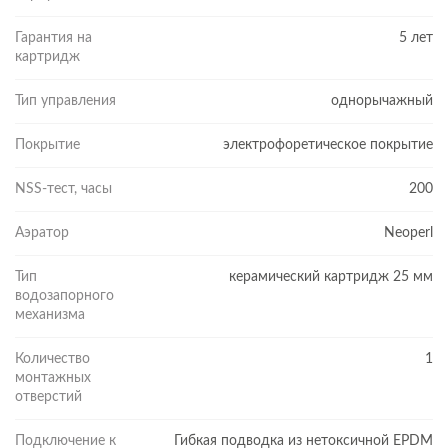
стабильно ровный поток воды даже при плохом напоре. Он
Гарантия на
5 лет
позволяет экономить до 50% воды по сравнению с обычными
картридж
смесителями.
КОМФОРТНЫЙ МОНТАЖ
Тип управления
однорычажный
Смеситель оснащен стандартной подводкой с диаметром
подключения 1/2 дюйма, что избавляет от трудностей при
Покрытие
электрофоретическое покрытие
монтаже.
NSS-тест, часы
200
Аэратор
Neoperl
Тип
керамический картридж 25 мм
водозапорного
механизма
Количество
1
монтажных
отверстий
Подключение к
Гибкая подводка из нетоксичной EPDM