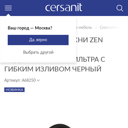
Москва
Главная
Продукты
Сантехника и мебель
Смесители для
Ваш город — Москва?
СМЕСИТЕЛЬ ДЛЯ КУХНИ ZEN
Да, верно
ОДНОРЫЧАЖНЫЙ С
Выбрать другой
ПОДКЛЮЧЕНИЕМ ФИЛЬТРА С
ГИБКИМ ИЗЛИВОМ ЧЕРНЫЙ
Артикул: A68250
НОВИНКА