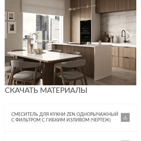
Гибкий излив, изготовленный из безопасного термостойкого
силикона
Аэратор Neoperl для экономии воды
Функция Cold-start для установки смесителя вплотную к
стене
4 трендовых цвета
СКАЧАТЬ МАТЕРИАЛЫ
СМЕСИТЕЛЬ ДЛЯ КУХНИ ZEN ОДНОРЫЧАЖНЫЙ
С ФИЛЬТРОМ С ГИБКИМ ИЗЛИВОМ (ЧЕРТЕЖ)