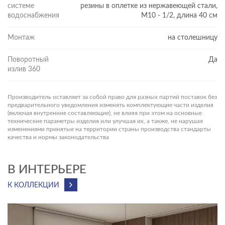
системе
резины в оплетке из нержавеющей стали,
водоснабжения
М10 - 1/2, длина 40 см
Монтаж
на столешницу
МНОГОЛЕТНЯЯ ГАРАНТИЯ
В Cersanit тщательно следят за качеством продукции: проверку
Поворотный
Да
проходят сырьё и вся готовая продукция. Тестовые испытания
излив 360
компании подтверждают функциональность рабочих
элементов и герметичность. Весь модельный ряд смесителей
Производитель оставляет за собой право для разных партий поставок без
Cersanit соответствует ГОСТ 19681- 2016. На латунный корпус
предварительного уведомления изменять комплектующие части изделия
(включая внутренние составляющие), не влияя при этом на основные
смесителя действует гарантия 12 лет, на картридж — 5 лет.
технические параметры изделия или улучшая их, а также, не нарушая
ПРЕИМУЩЕСТВА СМЕСИТЕЛЕЙ ZEN
изменениями принятые на территории страны производства стандарты
качества и нормы законодательства
12 лет гарантии на корпус, 5 лет — на картридж
Крепкий и прочный латунный корпус
В ИНТЕРЬЕРЕ
Качество покрытия подтверждено тестами
К КОЛЛЕКЦИИ
Надёжный керамический картридж, рассчитанный на 500
тыс. циклов
Канал для фильтрованной воды