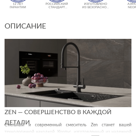
12 ЛЕТ
РОССИЙСКИЙ
ИЗГОТОВЛЕНО
АЭРА
ГАРАНТИИ
СТАНДАРТ
ИЗ БЕЗОПАСНОЙ
NEOP
ПОДКЛЮЧЕНИЯ
ЛАТУНИ
ОПИСАНИЕ
ZEN — СОВЕРШЕНСТВО В КАЖДОЙ
ДЕТАЛИ
Стильный и современный смеситель Zen станет вашей
технологичной находкой. Корпус, изготовленный из надежной