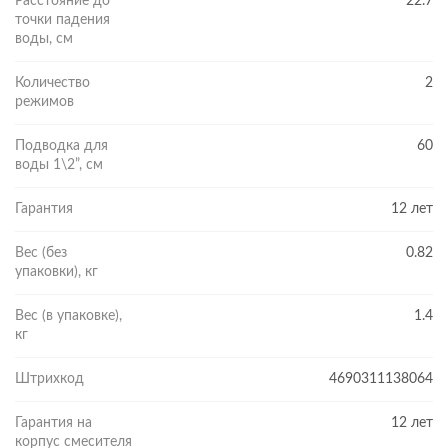
Расстояние до
22.7
точки падения
воды, см
Количество
2
режимов
Подводка для
60
воды 1\2”, см
Гарантия
12 лет
Вес (без
0.82
ГИБКАЯ И ЭКОНОМИЧНАЯ ПОДАЧА
упаковки), кг
ВОДЫ
Смеситель оснащен гибким изливом из термостойкого
Вес (в упаковке),
1.4
силикона. Материал нетоксичен, а потому безопасен для
кг
использования на кухне. Выполненный из качественных
материалов, он обладает повышенной износостойкостью и
Штрихкод
4690311138064
устойчивостью к перегибам. С таким решением у хозяек
становится больше свободы движения, а значит, и больше
Гарантия на
12 лет
корпус смесителя
комфорта каждый день! Аэратор Neoperl формирует