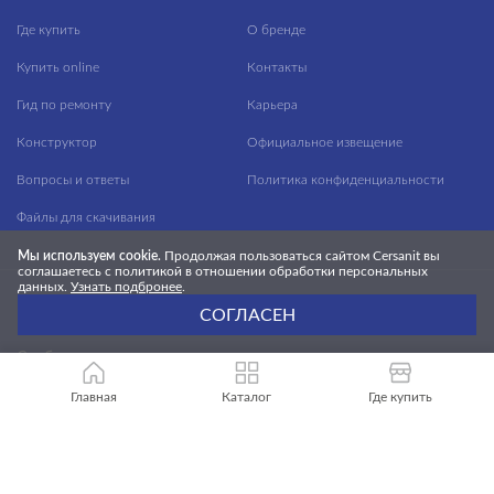
Где купить
О бренде
Купить online
Контакты
Гид по ремонту
Карьера
Конструктор
Официальное извещение
Вопросы и ответы
Политика конфиденциальности
Файлы для скачивания
Мы используем cookie.
Продолжая пользоваться сайтом Cersanit вы
соглашаетесь с политикой в отношении обработки персональных
данных.
Узнать подбронее
.
СОГЛАСЕН
БУДЬ В КУРСЕ НОВОСТЕЙ CERSANIT!
Cообщим вам о новостях, новых продуктах
и выгодных предложениях
Главная
Каталог
Где купить
ПОДПИСАТЬСЯ