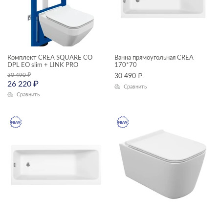
—
ГАБАРИТЫ
Комплект CREA SQUARE CO
Ванна прямоугольная CREA
DPL EO slim + LINK PRO
170*70
Ширина, см
30 490
₽
30 490
₽
26 220
₽
—
Сравнить
Сравнить
Длина, см
—
Высота, см
—
Глубина, см
—