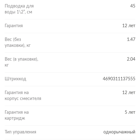
Подводка для
45
воды 1\2”, см
Гарантия
12 лет
Вес (без
1.47
упаковки), кг
Вес (в упаковке),
2.04
кг
Штрихкод
4690311137555
Гарантия на
12 лет
корпус смесителя
Гарантия на
5 лет
картридж
ПРОСТОЙ МОНТАЖ
Смеситель оснащен стандартной подводкой с диаметром
Тип управления
однорычажный
подключения 1/2 дюйма, что избавляет от трудностей при