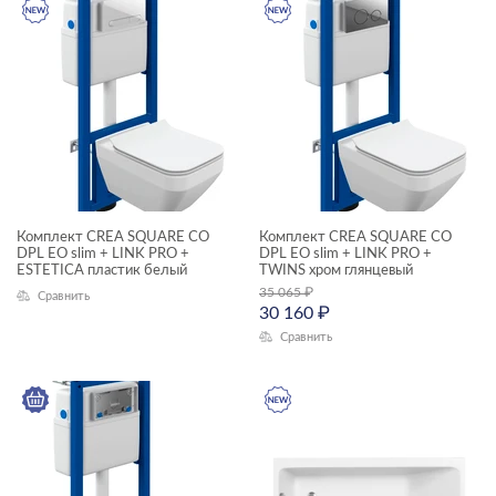
КАТЕГОРИЯ
акриловые ванны
инсталляции и комплекты
раковины и пьедесталы
смесители
унитазы, биде, писсуары
Комплект CREA SQUARE CO
Комплект CREA SQUARE CO
ТИП ПРОДУКТА
DPL EO slim + LINK PRO +
DPL EO slim + LINK PRO +
ESTETICA пластик белый
TWINS хром глянцевый
35 065
₽
комплекты (готовые решения)
Сравнить
30 160
₽
прямоугольные ванны
Сравнить
раковины на столешницу
смесители
унитазы подвесные
ЦЕНА, ₽