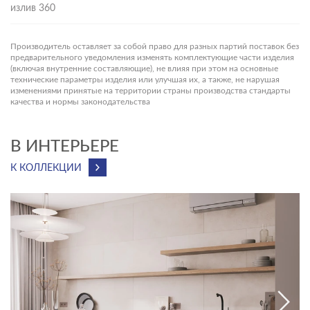
излив 360
Качество покрытия подтверждено тестами
Надёжный керамический картридж, рассчитанный на 500
Производитель оставляет за собой право для разных партий поставок без
тыс. циклов
предварительного уведомления изменять комплектующие части изделия
(включая внутренние составляющие), не влияя при этом на основные
технические параметры изделия или улучшая их, а также, не нарушая
Поворотный излив 360 градусов
изменениями принятые на территории страны производства стандарты
качества и нормы законодательства
Дополнительный канал для фильтрации воды
Аэратор Neoperl для экономии воды
В ИНТЕРЬЕРЕ
3 трендовых цвета
К КОЛЛЕКЦИИ