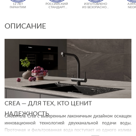
12 ЛЕТ
РОССИЙСКИЙ
ИЗГОТОВЛЕНО
АЭРА
ГАРАНТИИ
СТАНДАРТ
ИЗ БЕЗОПАСНОЙ
NEOP
ПОДКЛЮЧЕНИЯ
ЛАТУНИ
ОПИСАНИЕ
CREA — ДЛЯ ТЕХ, КТО ЦЕНИТ
НАДЕЖНОСТЬ
Смеситель Crea с выверенным лаконичным дизайном оснащен
инновационной технологией двухканальной подачи воды.
Проточная и фильтрованная вода поступает из одного излива