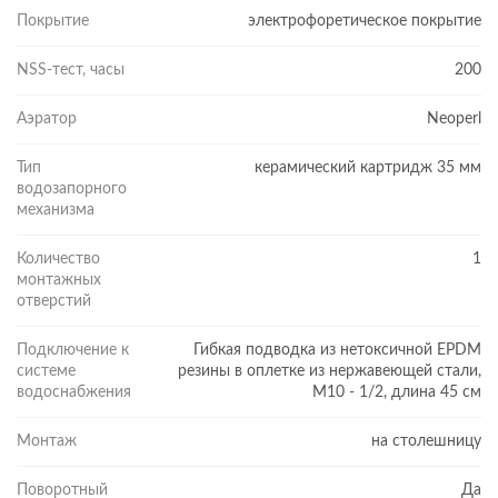
монтаже.
Покрытие
электрофоретическое покрытие
NSS-тест, часы
200
Аэратор
Neoperl
Тип
керамический картридж 35 мм
водозапорного
механизма
МНОГОЛЕТНЯЯ ГАРАНТИЯ
Количество
1
В Cersanit тщательно следят за качеством продукции: проверку
монтажных
проходят сырьё и вся готовая продукция. Тестовые испытания
отверстий
компании подтверждают функциональность рабочих
элементов и герметичность. Весь модельный ряд смесителей
Подключение к
Гибкая подводка из нетоксичной EPDM
Cersanit соответствует ГОСТ 19681- 2016. На латунный корпус
системе
резины в оплетке из нержавеющей стали,
смесителя действует гарантия 12 лет, на картридж — 5 лет.
водоснабжения
М10 - 1/2, длина 45 см
ПРЕИМУЩЕСТВА СМЕСИТЕЛЕЙ CREA
Монтаж
на столешницу
12 лет гарантии на корпус, 5 лет — на картридж
Поворотный
Да
Крепкий и прочный латунный корпус