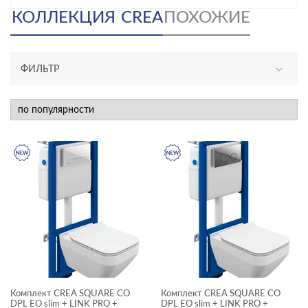
КОЛЛЕКЦИЯ
CREA
ПОХОЖИЕ
ФИЛЬТР
АССОРТИМЕНТ
новинка
КАТЕГОРИЯ
акриловые ванны
инсталляции и комплекты
раковины и пьедесталы
смесители
унитазы, биде, писсуары
Комплект CREA SQUARE CO
Комплект CREA SQUARE CO
ТИП ПРОДУКТА
DPL EO slim + LINK PRO +
DPL EO slim + LINK PRO +