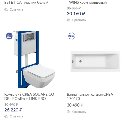
ESTETICA пластик белый
TWINS хром глянцевый
35 065
₽
комплекты (готовые решения)
Сравнить
30 160
₽
прямоугольные ванны
Сравнить
раковины на столешницу
смесители
унитазы подвесные
ЦЕНА, ₽
—
ГАБАРИТЫ
Комплект CREA SQUARE CO
Ванна прямоугольная CREA
DPL EO slim + LINK PRO
170*70
Ширина, см
30 490
₽
30 490
₽
26 220
₽
—
Сравнить
Сравнить
Длина, см