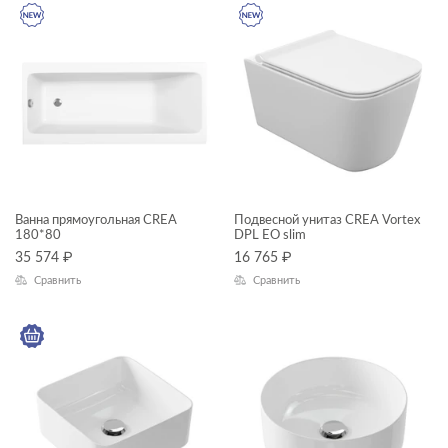
—
Высота, см
—
Глубина, см
—
Ванна прямоугольная CREA
Подвесной унитаз CREA Vortex
180*80
DPL EO slim
ЦВЕТ
35 574
₽
16 765
₽
Сравнить
Сравнить
КОЛЛЕКЦИЯ
CREA