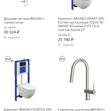
Душевая система BRASKO с
Комплект BRASKO SMART DPL
термостатом
EO slim инсталляция AQUA 40
SMART M кнопка ESTETICA
24 390
₽
пластик белый LP
20 324
₽
29 982
₽
Сравнить
25 780
₽
Сравнить
Комплект BRASKO VORTEX DPL
Смеситель для кухни BRASKO с