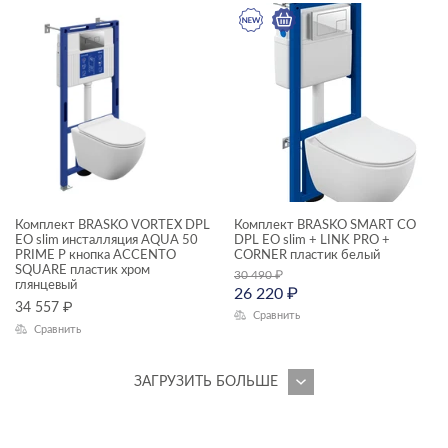
Комплект BRASKO VORTEX DPL
Комплект BRASKO SMART CO
EO slim инсталляция AQUA 50
DPL EO slim + LINK PRO +
PRIME P кнопка ACCENTO
CORNER пластик белый
SQUARE пластик хром
30 490
₽
глянцевый
26 220
₽
34 557
₽
Сравнить
Сравнить
ЗАГРУЗИТЬ БОЛЬШЕ