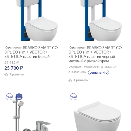
унитазы-компакты
ЦЕНА, ₽
—
Комплект BRASKO SMART CO
Комплект BRASKO SMART CO
ГАБАРИТЫ
DPL EO slim + VECTOR +
DPL EO slim + VECTOR +
ESTETICA пластик белый
ESTETICA пластик черный
Ширина, см
матовый с рамкой хром
29 982
₽
Уточнить стоимость и наличие
25 780
₽
—
в магазинах
Lemana Pro
Сравнить
Сравнить
Длина, см
—
Высота, см
—