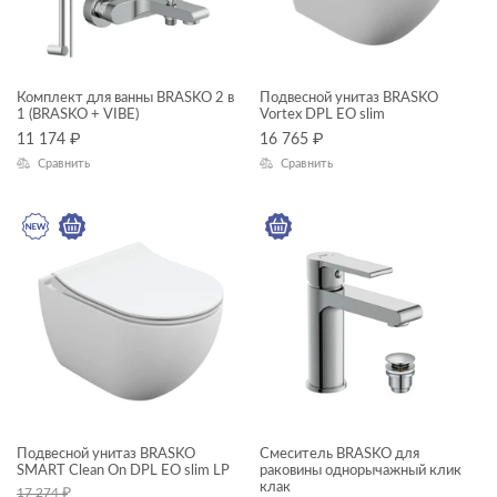
Глубина, см
—
Комплект для ванны BRASKO 2 в
Подвесной унитаз BRASKO
1 (BRASKO + VIBE)
Vortex DPL EO slim
ЦВЕТ
11 174
₽
16 765
₽
Сравнить
Сравнить
КОЛЛЕКЦИЯ
BRASKO
Подвесной унитаз BRASKO
Смеситель BRASKO для
SMART Clean On DPL EO slim LP
раковины однорычажный клик
клак
17 274
₽