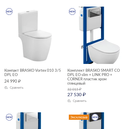
эксклюзив
КАТЕГОРИЯ
душевое оборудование
инсталляции и комплекты
Комплекты смесителей
смесители
Компакт BRASKO Vortex 010 3/5
Комплект BRASKO SMART CO
DPL EO
DPL EO slim + LINK PRO +
унитазы, биде, писсуары
CORNER пластик хром
24 990
₽
глянцевый
ТИП ПРОДУКТА
Сравнить
32 015
₽
27 530
₽
душевая система
Сравнить
комплекты (готовые решения)
смесители
Эксклюзив
унитазы подвесные