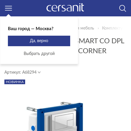
Москва
Главная
Продукты
Сантехника и мебель
Комплектующи
Ваш город — Москва?
КОМПЛЕКТ BRASKO SMART CO DPL
Да, верно
EO SLIM + LINK PRO + CORNER
Выбрать другой
ПЛАСТИК БЕЛЫЙ
Артикул: A68294
НОВИНКА