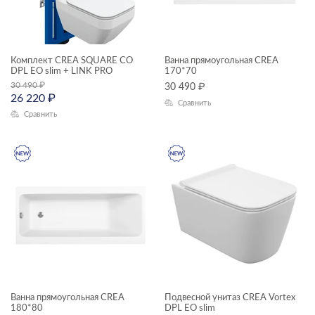
—
ГАБАРИТЫ
Комплект CREA SQUARE CO
Ванна прямоугольная CREA
DPL EO slim + LINK PRO
170*70
Ширина, см
30 490
₽
30 490
₽
26 220
₽
—
Сравнить
Сравнить
Длина, см
—
Высота, см
—
Глубина, см
—
Ванна прямоугольная CREA
Подвесной унитаз CREA Vortex
180*80
DPL EO slim