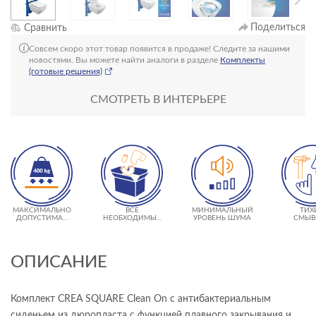
Поделиться
Сравнить
Совсем скоро этот товар появится в продаже! Следите за нашими
новостями. Вы можете найти аналоги в разделе
Комплекты
(готовые решения)
СМОТРЕТЬ В ИНТЕРЬЕРЕ
МАКСИМАЛЬНО
ВСЕ
МИНИМАЛЬНЫЙ
ТИХ
ДОПУСТИМАЯ
НЕОБХОДИМЫЕ
УРОВЕНЬ ШУМА
СМЫВ
НАГРУЗКА 400 КГ
КРЕПЛЕНИЯ В
КЛА
КОМПЛЕКТЕ
ОПИСАНИЕ
Комплект CREA SQUARE Clean On с антибактериальным
сиденьем из дюропласта с функцией плавного закрывания и