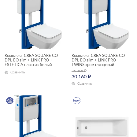
акриловые ванны
инсталляции и комплекты
раковины и пьедесталы
смесители
унитазы, биде, писсуары
Комплект CREA SQUARE CO
Комплект CREA SQUARE CO
ТИП ПРОДУКТА
DPL EO slim + LINK PRO +
DPL EO slim + LINK PRO +
ESTETICA пластик белый
TWINS хром глянцевый
35 065
₽
комплекты (готовые решения)
Сравнить
30 160
₽
прямоугольные ванны
Сравнить
раковины на столешницу
смесители
унитазы подвесные
ЦЕНА, ₽