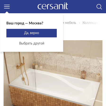
Москва
Главная
Продукты
Сантехника и мебель
Коллекции
Ваш город — Москва?
КОЛЛЕКЦИЯ ZEN
Да, верно
Выбрать другой