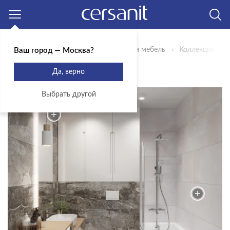
Москва
Главная
Продукты
Сантехника и мебель
Коллекции
Ваш город — Москва?
КОЛЛЕКЦИЯ LORENA
Да, верно
Выбрать другой