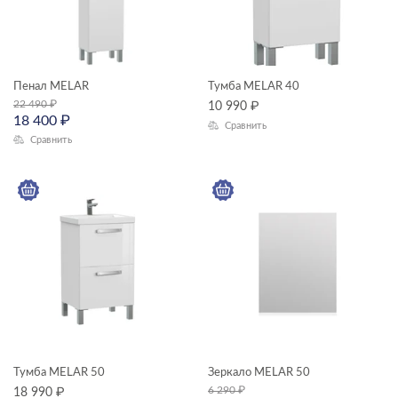
унитазы-компакты
—
Пенал MELAR
Тумба MELAR 40
ГАБАРИТЫ
22 490
₽
10 990
₽
Ширина, см
18 400
₽
Сравнить
Сравнить
—
Длина, см
—
Высота, см
—
Глубина, см
Тумба MELAR 50
Зеркало MELAR 50
—
6 290
₽
18 990
₽