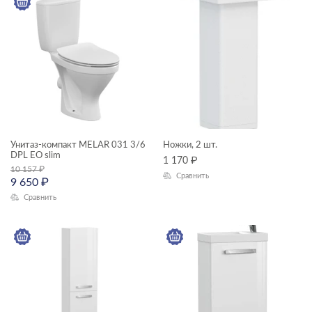
КАТЕГОРИЯ
мебель для ванной
смесители
унитазы, биде, писсуары
ТИП ПРОДУКТА
Унитаз-компакт MELAR 031 3/6
Ножки, 2 шт.
DPL EO slim
1 170
₽
10 157
₽
Сравнить
9 650
₽
зеркала
Сравнить
зеркала-шкафчики
комплектующие для мебели
пеналы
смесители
ЦЕНА, ₽
тумбы для раковин