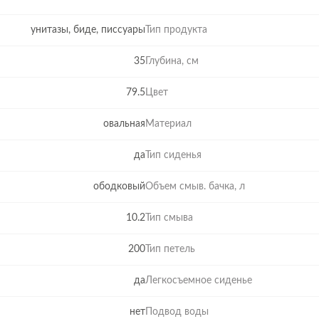
унитазы, биде, писсуары
Тип продукта
35
Глубина, см
79.5
Цвет
овальная
Материал
да
Тип сиденья
ободковый
Объем смыв. бачка, л
10.2
Тип смыва
200
Тип петель
да
Легкосъемное сиденье
нет
Подвод воды