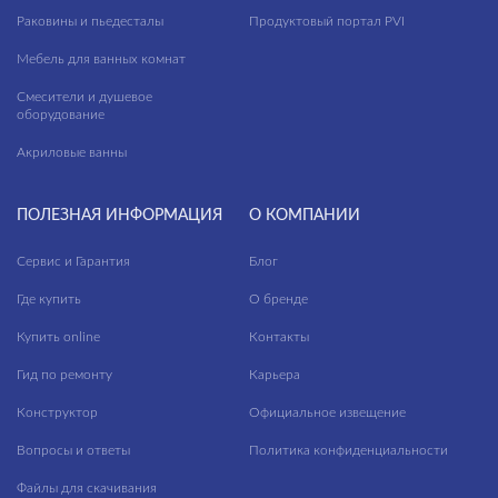
Раковины и пьедесталы
сиденья для унитазов
Продуктовый портал PVI
Мебель для ванных комнат
сифоны для ванн
Смесители и душевое
КОЛЛЕКЦИЯ
смесители
оборудование
столешницы
Акриловые ванны
тумбы для раковин
FLAVIS
ПОЛЕЗНАЯ ИНФОРМАЦИЯ
О КОМПАНИИ
угловые асимметричные ванны
JUST
Сервис и Гарантия
унитазы подвесные
Блог
STAR
Где купить
О бренде
шкафчики
ACCENTO
Купить online
Контакты
AQUA
Гид по ремонту
Карьера
BLICK
Конструктор
Официальное извещение
BRASKO
Вопросы и ответы
Политика конфиденциальности
BRASKO BLACK
Файлы для скачивания