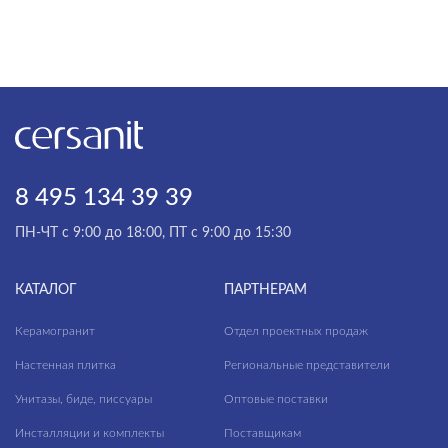
модули для тумбы
—
модули для шкафчиков
ножки для ванн
Длина, см
панели для ванн
—
пеналы
Высота, см
прямоугольные ванны
8 495 134 39 39
—
пьедесталы
ПН-ЧТ с 9:00 до 18:00, ПТ с 9:00 до 15:30
Глубина, см
раковины в столешницу
—
раковины мебельные
КАТАЛОГ
ПАРТНЕРАМ
раковины на столешницу
Керамогранит
Отдел проектных продаж
ЦВЕТ
раковины подвесные
Настенная плитка
Региональные представители
раковины с пьедесталом
Унитазы, биде, писсуары
Оптовые поставки
рамы для ванн
Инсталляции и комплекты
Поставщикам