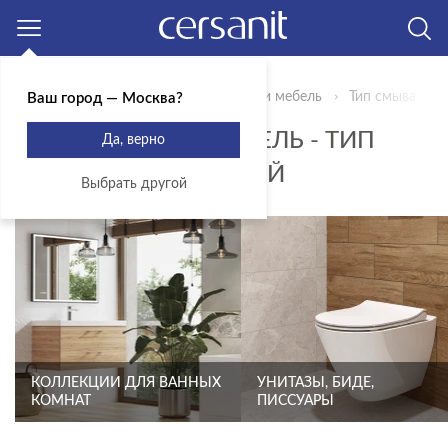
Москва
Главная
Продукты
Сантехника и мебель
Тип смыва - к
Ваш город — Москва?
САНТЕХНИКА И МЕБЕЛЬ - ТИП
Да, верно
СМЫВА - КАСКАДНЫЙ
Выбрать другой
КОЛЛЕКЦИИ ДЛЯ ВАННЫХ
УНИТАЗЫ, БИДЕ,
КОМНАТ
ПИССУАРЫ