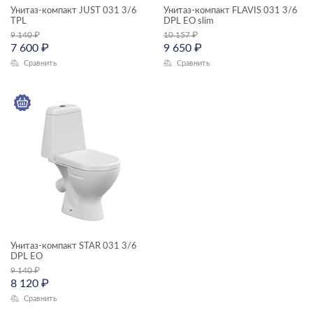
Унитаз-компакт JUST 031 3/6
Унитаз-компакт FLAVIS 031 3/6
ТИП ПРОДУКТА
TPL
DPL EO slim
Комплекты смесителей
9 140
₽
10 157
₽
7 600
₽
9 650
₽
мебель для ванной
Сравнить
Сравнить
раковины и пьедесталы
унитазы-компакты
смесители
душевая система
душевой гарнитур
зеркала
зеркала-шкафчики
ЦЕНА, ₽
инсталляции
кнопки для инсталляций
—
Унитаз-компакт STAR 031 3/6
DPL EO
комплектующие для мебели
9 140
₽
8 120
₽
ГАБАРИТЫ
комплекты (готовые решения)
Сравнить
Ширина, см