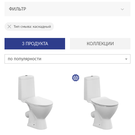
ФИЛЬТР
АССОРТИМЕНТ
Тип смыва: каскадный
новинка
3 ПРОДУКТА
КОЛЛЕКЦИИ
эксклюзив
по популярности
КАТЕГОРИЯ
унитазы, биде, писсуары
акриловые ванны
душевое оборудование
инсталляции и комплекты
инсталяции и комплекты