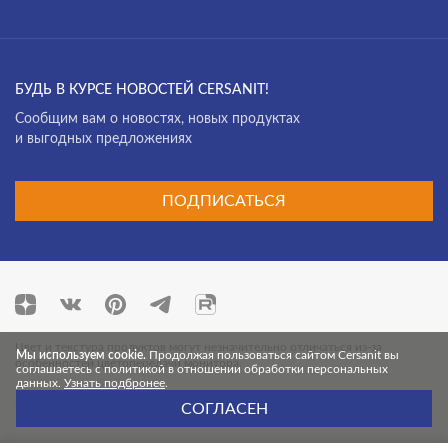
CALLA
CAMEO
БУДЬ В КУРСЕ НОВОСТЕЙ CERSANIT!
CARI
Cообщим вам о новостях, новых продуктах
CARINA
и выгодных предложениях
CERSANIA
ПОДПИСАТЬСЯ
CITY
CLASSIC
CLASSIC RIBBLE
COLOUR
Цвет и текстура продуктов могут незначительно отличаться из-за
COMO
Мы используем cookie.
Продолжая пользоваться сайтом Cersanit вы
особенностей цветопередачи монитора.
соглашаетесь с политикой в отношении обработки персональных
данных.
Узнать подбронее
.
CORNER
© 2026 Cersanit. Все права защищены.
СОГЛАСЕН
CREA