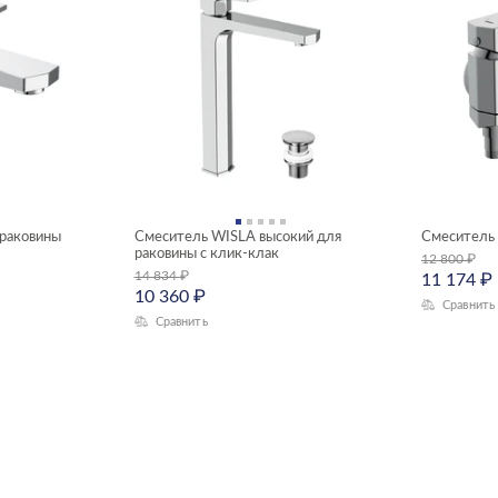
раковины
Смеситель WISLA высокий для
Смеситель 
раковины с клик-клак
12 800
₽
14 834
₽
11 174
₽
10 360
₽
Сравнить
Сравнить