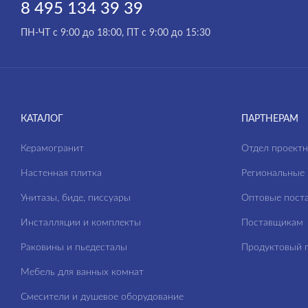
8 495 134 39 39
CITY
ПН-ЧТ с 9:00 до 18:00, ПТ с 9:00 до 15:30
CLASSIC
CLASSIC RIBBLE
COLOUR
COMO
КАТАЛОГ
ПАРТНЕРАМ
CORNER
Керамогранит
Отдел проект
CREA
Настенная плитка
Региональные 
DELFI
Унитазы, биде, писсуары
Оптовые пост
ECLIPSE
Инсталляции и комплекты
Поставщикам
ELIO
Раковины и пьедесталы
Продуктовый п
ESTETICA
Мебель для ванных комнат
FERRO
Смесители и душевое оборудование
FLAVIS