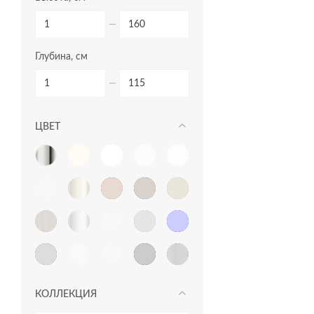
пеналы
—
прямоугольные ванны
Глубина, см
пьедесталы
раковины в столешницу
—
раковины мебельные
ЦВЕТ
раковины на столешницу
раковины подвесные
раковины с пьедесталом
рамы для ванн
сиденья для унитазов
сифоны для ванн
столешницы
КОЛЛЕКЦИЯ
тумбы для раковин