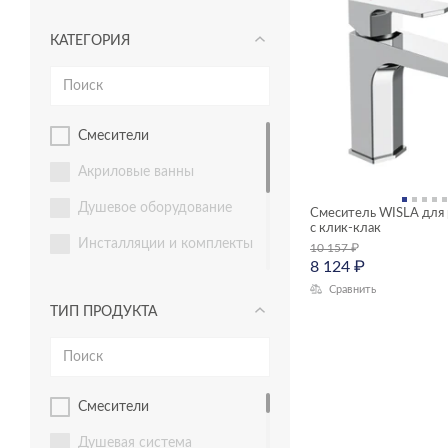
КАТЕГОРИЯ
смесители
акриловые ванны
душевое оборудование
Смеситель WISLA для 
с клик-клак
инсталляции и комплекты
10 157
₽
8 124
₽
инсталяции и комплекты
Сравнить
ТИП ПРОДУКТА
Комплекты смесителей
мебель для ванной
раковины и пьедесталы
смесители
унитазы, биде, писсуары
душевая система