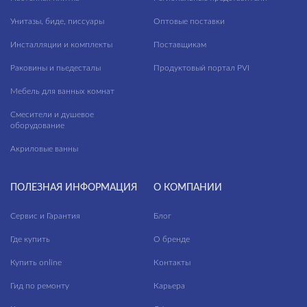
модули для тумбы
Унитазы, биде, писсуары
—
Оптовые поставки
модули для шкафчиков
Инсталляции и комплекты
Поставщикам
панели для ванн
Длина, см
Раковины и пьедесталы
Продуктовый портал PVI
пеналы
—
Мебель для ванных комнат
прямоугольные ванны
Высота, см
Смесители и душевое
пьедесталы
оборудование
—
раковины в столешницу
Акриловые ванны
Глубина, см
раковины мебельные
ПОЛЕЗНАЯ ИНФОРМАЦИЯ
О КОМПАНИИ
—
раковины на столешницу
Сервис и Гарантия
Блог
раковины подвесные
ЦВЕТ
Где купить
О бренде
раковины с пьедесталом
Купить online
Контакты
рамы для ванн
Гид по ремонту
Карьера
сиденья для унитазов