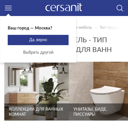
Москва
Главная
Продукты
Сантехника и мебель
Тип продукта -
Ваш город — Москва?
САНТЕХНИКА И МЕБЕЛЬ - ТИП
Да, верно
ПРОДУКТА - НОЖКИ ДЛЯ ВАНН
Выбрать другой
КОЛЛЕКЦИИ ДЛЯ ВАННЫХ
УНИТАЗЫ, БИДЕ,
КОМНАТ
ПИССУАРЫ