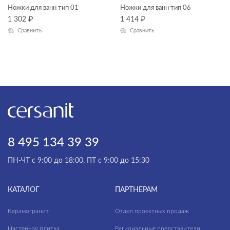
Ножки для ванн тип 01
Ножки для ванн тип 06
ТИП ПРОДУКТА
мебель для ванной
1 302
₽
1 414
₽
Сравнить
Сравнить
раковины и пьедесталы
смесители
ножки для ванн
унитазы, биде, писсуары
душевая система
душевой гарнитур
зеркала
зеркала-шкафчики
8 495 134 39 39
ЦЕНА, ₽
инсталляции
ПН-ЧТ с 9:00 до 18:00, ПТ с 9:00 до 15:30
кнопки для инсталляций
—
КАТАЛОГ
ПАРТНЕРАМ
комплектующие для мебели
ГАБАРИТЫ
Керамогранит
комплекты (готовые решения)
Отдел проектных продаж
Ширина, см
Настенная плитка
Региональные представители