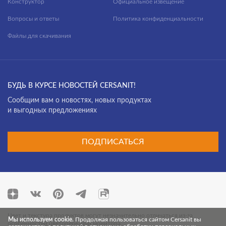
Конструктор
Официальное извещение
сифоны для ванн
Вопросы и ответы
Политика конфиденциальности
смесители
Файлы для скачивания
КОЛЛЕКЦИЯ
столешницы
тумбы для раковин
угловые асимметричные ванны
БУДЬ В КУРСЕ НОВОСТЕЙ CERSANIT!
ACCENTO
Cообщим вам о новостях, новых продуктах
унитазы подвесные
и выгодных предложениях
AQUA
унитазы-компакты
BLICK
шкафчики
ПОДПИСАТЬСЯ
BRASKO
BRASKO BLACK
CALLA
CAMEO
Цвет и текстура продуктов могут незначительно отличаться из-за
Мы используем cookie.
Продолжая пользоваться сайтом Cersanit вы
CARI
особенностей цветопередачи монитора.