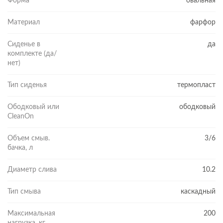
Форма
овальная
Материал
фарфор
Сиденье в
да
комплекте (да/
нет)
Тип сиденья
термопласт
Ободковый или
ободковый
CleanOn
Объем смыв.
3/6
бачка, л
Диаметр слива
10.2
Тип смыва
каскадный
Максимальная
200
нагрузка, кг