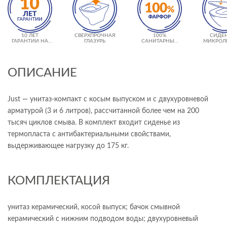
10 ЛЕТ
СВЕРХПРОЧНАЯ
100%
СИДЕН
ГАРАНТИИ НА
ГЛАЗУРЬ
САНИТАРНЫЙ
МИКРОЛ
КЕРАМИКУ
ФАРФОР
ОПИСАНИЕ
Just — унитаз-компакт с косым выпуском и с двухуровневой
арматурой (3 и 6 литров), рассчитанной более чем на 200
тысяч циклов смыва. В комплект входит сиденье из
термопласта с антибактериальными свойствами,
выдерживающее нагрузку до 175 кг.
КОМПЛЕКТАЦИЯ
унитаз керамический, косой выпуск; бачок смывной
керамический с нижним подводом воды; двухуровневый