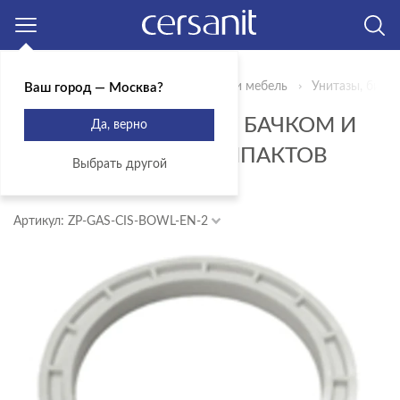
Москва
Главная
Продукты
Сантехника и мебель
Унитазы, биде,
Ваш город — Москва?
ПРОКЛАДКА МЕЖДУ БАЧКОМ И
Да, верно
УНИТАЗОМ ДЛЯ КОМПАКТОВ
Выбрать другой
KORAL/TRENTO/GEO
Артикул: ZP-GAS-CIS-BOWL-EN-2