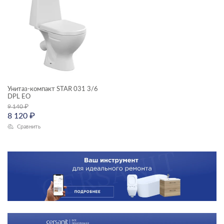
MELAR
STAR
TRENTO
Унитаз-компакт STAR 031 3/6
DPL EO
9 140
₽
8 120
₽
Сравнить