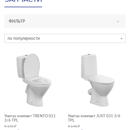
ФИЛЬТР
КАТЕГОРИЯ
по популярности
унитазы, биде, писсуары
ТИП ПРОДУКТА
унитазы-компакты
ЦЕНА, ₽
—
ГАБАРИТЫ
Унитаз-компакт TRENTO 011
Унитаз-компакт JUST 031 3/6
3/6 TPL
TPL
Ширина, см
9 140
₽
9 140
₽