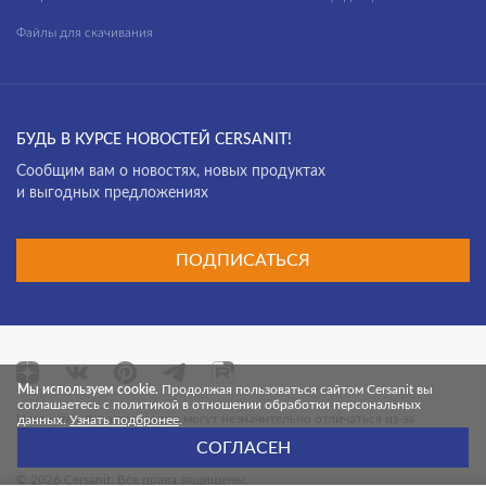
Файлы для скачивания
БУДЬ В КУРСЕ НОВОСТЕЙ CERSANIT!
Cообщим вам о новостях, новых продуктах
и выгодных предложениях
ПОДПИСАТЬСЯ
Мы используем cookie.
Продолжая пользоваться сайтом Cersanit вы
соглашаетесь с политикой в отношении обработки персональных
Цвет и текстура продуктов могут незначительно отличаться из-за
данных.
Узнать подбронее
.
особенностей цветопередачи монитора.
СОГЛАСЕН
© 2026 Cersanit. Все права защищены.