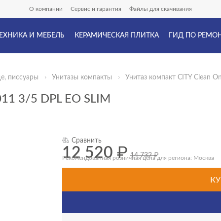
О компании
Сервис и гарантия
Файлы для скачивания
ЕХНИКА И МЕБЕЛЬ
КЕРАМИЧЕСКАЯ ПЛИТКА
ГИД ПО РЕМО
де, писсуары
Унитазы компакты
Унитаз компакт CITY Clean On
1 3/5 DPL EO SLIM
Сравнить
12 520
₽
14 732
₽
Рекомендованная розничная цена для региона: Москва
КУ