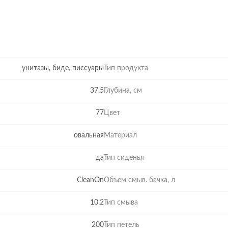
унитазы, биде, писсуары
Тип продукта
37.5
Глубина, см
77
Цвет
овальная
Материал
да
Тип сиденья
CleanOn
Объем смыв. бачка, л
10.2
Тип смыва
200
Тип петель