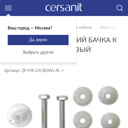
Москва
Главная
Продукты
Сантехника и мебель
Унитазы, биде,
Ваш город — Москва?
КОМПЛЕКТ КРЕПЛЕНИЙ БАЧКА К
Да, верно
УНИТАЗУ ПЛАСТИКОВЫЙ
Выбрать другой
УНИВЕРСАЛЬНЫЙ
Артикул: ZP-FIX-CIS-BOWL-PL