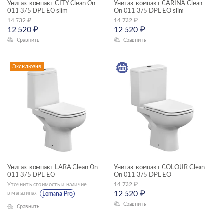
Унитаз-компакт CITY Clean On
Унитаз-компакт CARINA Clean
011 3/5 DPL EO slim
ЦЕНА, ₽
On 011 3/5 DPL EO slim
14 732
₽
14 732
₽
12 520
₽
12 520
₽
—
Сравнить
Сравнить
ГАБАРИТЫ
Эксклюзив
Ширина, см
—
Высота, см
—
Глубина, см
Унитаз-компакт LARA Clean On
Унитаз-компакт COLOUR Clean
011 3/5 DPL EO
On 011 3/5 DPL EO
—
14 732
₽
Уточнить стоимость и наличие
12 520
₽
в магазинах
Lemana Pro
Сравнить
Сравнить
ЦВЕТ