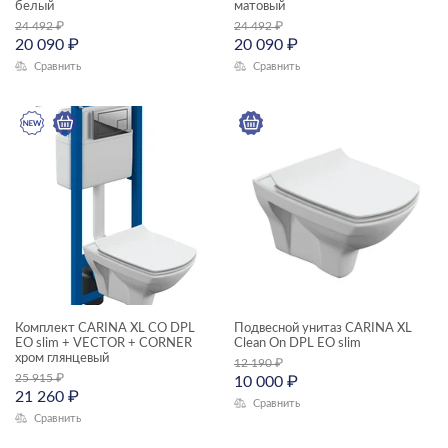
белый
матовый
Ширина, см
24 492
₽
24 492
₽
20 090
₽
20 090
₽
—
Сравнить
Сравнить
Длина, см
—
Высота, см
—
Глубина, см
—
Комплект CARINA XL CO DPL
Подвесной унитаз CARINA XL
EO slim + VECTOR + CORNER
Clean On DPL EO slim
хром глянцевый
12 190
₽
ЦВЕТ
25 915
₽
10 000
₽
21 260
₽
Сравнить
Сравнить