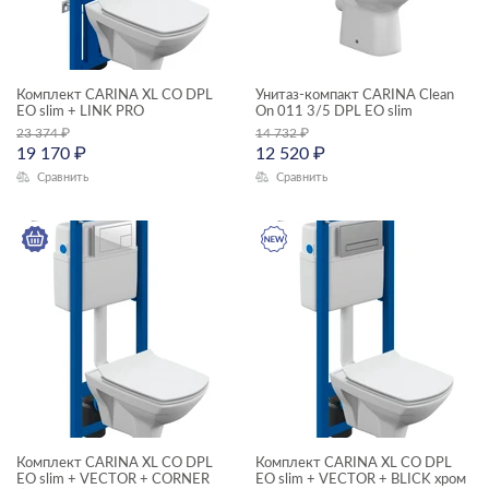
ТИП ПРОДУКТА
Комплект CARINA XL CO DPL
Унитаз-компакт CARINA Clean
EO slim + LINK PRO
On 011 3/5 DPL EO slim
23 374
₽
14 732
₽
19 170
₽
12 520
₽
комплекты (готовые решения)
Сравнить
Сравнить
пьедесталы
раковины мебельные
раковины подвесные
раковины с пьедесталом
ЦЕНА, ₽
сиденья для унитазов
унитазы подвесные
—
унитазы-компакты
Комплект CARINA XL CO DPL
Комплект CARINA XL CO DPL
ГАБАРИТЫ
EO slim + VECTOR + CORNER
EO slim + VECTOR + BLICK хром