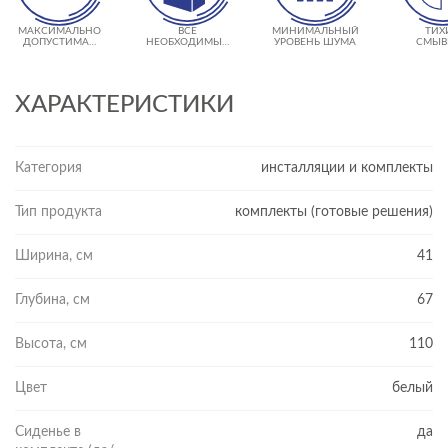
МАКСИМАЛЬНО
ВСЕ
МИНИМАЛЬНЫЙ
ТИХ
ДОПУСТИМАЯ
НЕОБХОДИМЫЕ
УРОВЕНЬ ШУМА
СМЫВ
НАГРУЗКА 400 КГ
КРЕПЛЕНИЯ В
КЛА
КОМПЛЕКТЕ
ХАРАКТЕРИСТИКИ
Категория
инсталляции и комплекты
Тип продукта
комплекты (готовые решения)
Ширина, см
41
Глубина, см
67
Высота, см
110
Цвет
белый
Сиденье в
да