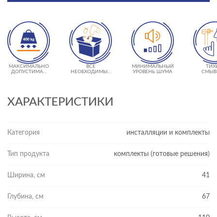
МАКСИМАЛЬНО
ВСЕ
МИНИМАЛЬНЫЙ
ТИХ
ДОПУСТИМАЯ
НЕОБХОДИМЫЕ
УРОВЕНЬ ШУМА
СМЫВ
НАГРУЗКА 400 КГ
КРЕПЛЕНИЯ В
КЛА
КОМПЛЕКТЕ
ХАРАКТЕРИСТИКИ
Категория
инсталляции и комплекты
Тип продукта
комплекты (готовые решения)
Ширина, см
41
Глубина, см
67