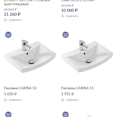
EO slim + VECTOR + CORNER
Clean On DPL EO slim
хром глянцевый
12 190
₽
ЦВЕТ
25 915
₽
10 000
₽
21 260
₽
Сравнить
Сравнить
КОЛЛЕКЦИЯ
CARINA
Раковина CARINA 50
Раковина CARINA 55
3 650
₽
3 955
₽
Сравнить
Сравнить