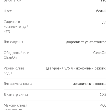
Высота, см
110
Цвет
белый
Сиденье в
да
комплекте (да/
нет)
Тип сиденья
дюропласт ультратонкое
Ободковый или
CleanOn
CleanOn
Режим слива
два уровня 3/6 л. (экономный режим)
воды
Тип запуска слива
механическая кнопка
Диаметр слива
10.2
Максимальная
400