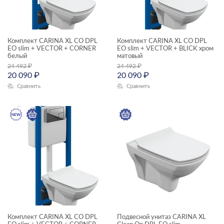
унитазы подвесные
—
унитазы-компакты
Комплект CARINA XL CO DPL
Комплект CARINA XL CO DPL
ГАБАРИТЫ
EO slim + VECTOR + CORNER
EO slim + VECTOR + BLICK хром
белый
матовый
Ширина, см
24 492
₽
24 492
₽
20 090
₽
20 090
₽
—
Сравнить
Сравнить
Длина, см
—
Высота, см
—
Глубина, см
—
Комплект CARINA XL CO DPL
Подвесной унитаз CARINA XL