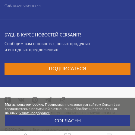
Файлы для скачивания
БУДЬ В КУРСЕ НОВОСТЕЙ CERSANIT!
Cообщим вам о новостях, новых продуктах
и выгодных предложениях
ПОДПИСАТЬСЯ
Мы используем cookie.
Продолжая пользоваться сайтом Cersanit вы
соглашаетесь с политикой в отношении обработки персональных
Цвет и текстура продуктов могут незначительно отличаться из-за
данных.
Узнать подбронее
.
особенностей цветопередачи монитора.
СОГЛАСЕН
© 2026 Cersanit. Все права защищены.