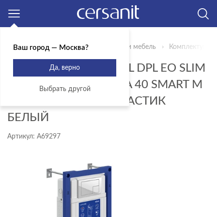
Москва
Главная
Продукты
Сантехника и мебель
Комплектующи
Ваш город — Москва?
КОМПЛЕКТ CARINA XL DPL EO SLIM
Да, верно
ИНСТАЛЛЯЦИЯ AQUA 40 SMART M
Выбрать другой
КНОПКА CORNER ПЛАСТИК
БЕЛЫЙ
Артикул: A69297