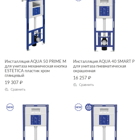
ГАБАРИТЫ
Ширина, см
—
Высота, см
—
Инсталляция AQUA 50 PRIME M
Инсталляция AQUA 40 SMART Р
для унитаза механическая кнопка
для унитаза пневматическая
Глубина, см
ESTETICA пластик хром
окрашенная
глянцевый
16 257
₽
—
19 307
₽
Сравнить
Сравнить
ЦВЕТ
КОЛЛЕКЦИЯ