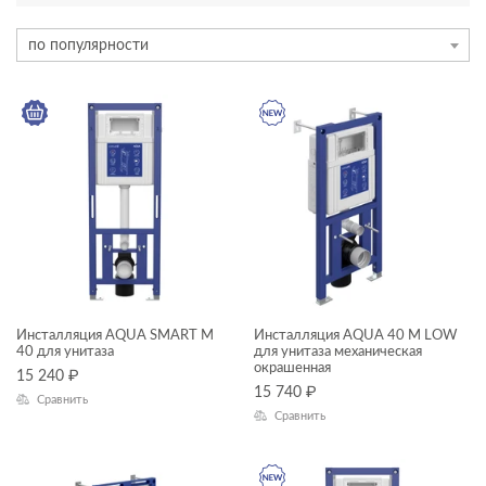
АССОРТИМЕНТ
по популярности
новинка
КАТЕГОРИЯ
инсталляции и комплекты
инсталяции и комплекты
ТИП ПРОДУКТА
инсталляции
комплекты (готовые решения)
Инсталляция AQUA SMART M
Инсталляция AQUA 40 M LOW
40 для унитаза
для унитаза механическая
окрашенная
15 240
₽
ЦЕНА, ₽
15 740
₽
Сравнить
Сравнить
—