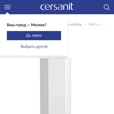
Москва
Главная
Продукты
Сантехника и мебель
Мебель для ва
Ваш город — Москва?
ПЕНАЛ LARA 30
Да, верно
Артикул: SL-LAR/Wh
Выбрать другой