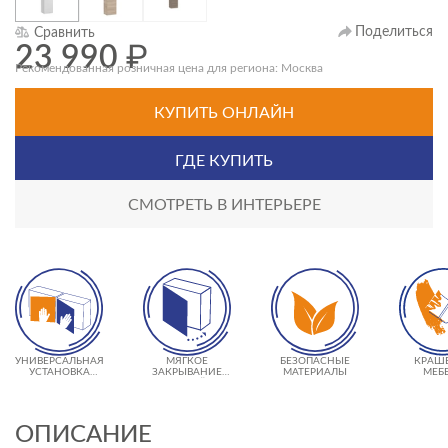
Поделиться
Сравнить
23 990
₽
Рекомендованная розничная цена для региона: Москва
КУПИТЬ ОНЛАЙН
ГДЕ КУПИТЬ
СМОТРЕТЬ В ИНТЕРЬЕРЕ
УНИВЕРСАЛЬНАЯ
МЯГКОЕ
БЕЗОПАСНЫЕ
КРАШ
УСТАНОВКА
ЗАКРЫВАНИЕ
МАТЕРИАЛЫ
МЕБ
ДВЕРЦЫ СПРАВА
ДВЕРЕЙ
ИЛИ СЛЕВА
ОПИСАНИЕ