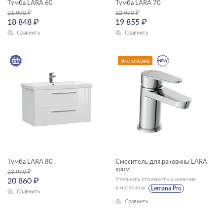
Тумба LARA 60
Тумба LARA 70
21 990
₽
22 990
₽
18 848
₽
19 855
₽
Сравнить
Сравнить
Эксклюзив
Тумба LARA 80
Смеситель для раковины LARA
хром
23 990
₽
Уточнить стоимость и наличие
20 860
₽
в магазинах
Lemana Pro
Сравнить
Сравнить