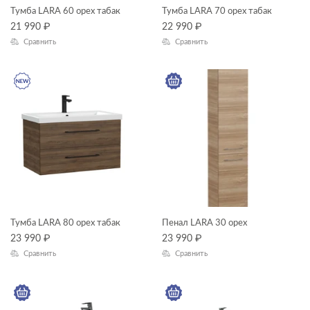
Тумба LARA 60 орех табак
Тумба LARA 70 орех табак
унитазы-компакты
21 990
₽
—
22 990
₽
Сравнить
Сравнить
ГАБАРИТЫ
Ширина, см
—
Длина, см
—
Высота, см
Тумба LARA 80 орех табак
Пенал LARA 30 орех
—
23 990
₽
23 990
₽
Сравнить
Сравнить
Глубина, см
—