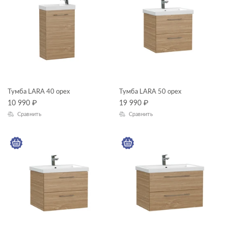
ЦВЕТ
КОЛЛЕКЦИЯ
LARA
Тумба LARA 40 орех
Тумба LARA 50 орех
10 990
₽
19 990
₽
Сравнить
Сравнить